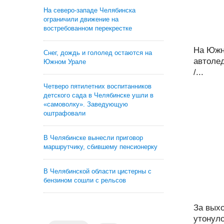
На северо-западе Челябинска
ограничили движение на
востребованном перекрестке
На Южн
Снег, дождь и гололед остаются на
автолед
Южном Урале
/...
Четверо пятилетних воспитанников
детского сада в Челябинске ушли в
«самоволку». Заведующую
оштрафовали
В Челябинске вынесли приговор
маршрутчику, сбившему пенсионерку
В Челябинской области цистерны с
бензином сошли с рельсов
За вых
утонуло