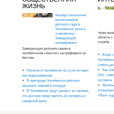
ЖИЗНЬ
Четверо пятилетних
воспитанников
детского сада в
Челябинске ушли в
Чижи воз
«самоволку».
область с
Заведующую
службе...
оштрафовали
Заведующую детским садом в
челябинском «Ньютон» оштрафовали за
Когда 
бегство...
Челябинск
советы дл
Как сни
Поселок в Челябинске на сутки оставят
20%: сове
без водоснабжения
эксперты
В пригороде Челябинска рабочего
Житель
засыпало землей в колодце
отказалас
В Челябинске будут решать за горожан,
«Поле чуд
кто достоин представлять их интересы в
городской думе