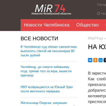
Сего
Че
Новости Челябинска
Общество
ВСЕ НОВОСТИ
Мир74.ру
НА Ю
В Челябинске суд обязал самокатчика
выплатить сбитой им пенсионерке 80
тысяч рублей
Челябинцу, до смерти забившему
отца, приняв того за вора, вынесли
В окрест
приговор
Как соо
приехала
НМУ возвращаются на Южный Урал
добралис
после месячного перерыва
километр
приспосо
Жительница Озерска, кинувшая