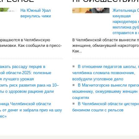
На Южный Урал
Жительница О
вернулись чижи
кинувшая
наркодилера 
миллиона руб
отправится в
вращаются в Челябинскую
В Челябинской области вынесли 
 зимовки. Как сообщили в пресс-
женщине, обманувшей наркоторго
Как...
сажать рассаду перцев в
В отношении педагогов школы, 
ой области-2025: полезные
челябинка сломала позвоночник,
я лучшего урожая
возбудили уголовное дело
зить риск развития рака на 10–
В Магнитогорске вынесли приго
ты о здоровом рационе дали
мошеннику, охмурявшему женщин 
соцсетях
ница Челябинской области
В Челябинской области цистерн
ь от денег и забрала приз на шоу
бензином сошли с рельсов
ес»