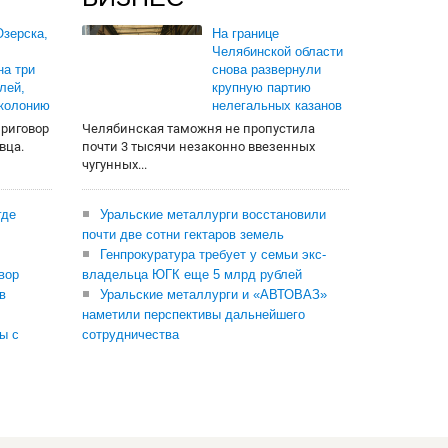
зерска,
На границе
Челябинской области
на три
снова развернули
лей,
крупную партию
 колонию
нелегальных казанов
приговор
Челябинская таможня не пропустила
вца.
почти 3 тысячи незаконно ввезенных
чугунных...
где
Уральские металлурги восстановили
почти две сотни гектаров земель
Генпрокуратура требует у семьи экс-
вор
владельца ЮГК еще 5 млрд рублей
в
Уральские металлурги и «АВТОВАЗ»
наметили перспективы дальнейшего
ы с
сотрудничества