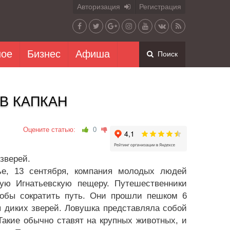
Авторизация
Регистрация
ное
Бизнес
Афиша
Поиск
В КАПКАН
Оцените статью:
0
зверей.
ье, 13 сентября, компания молодых людей
ую Игнатьевскую пещеру. Путешественники
тобы сократить путь. Они прошли пешком 6
ля диких зверей. Ловушка представляла собой
акие обычно ставят на крупных животных, и