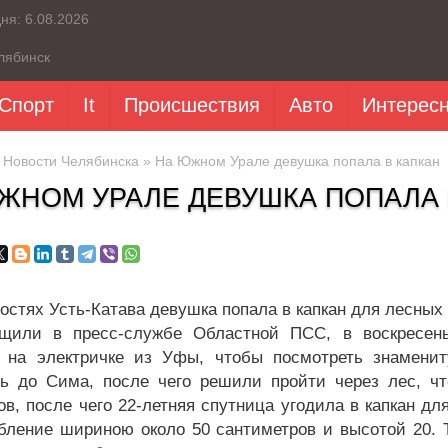
дня:
6.08.2026
лябинск
Спорт
It
Происшествия
Авто
Интерес
»
Новости Челябинска
» На Южном Урале девушка попала в капкан
ЖНОМ УРАЛЕ ДЕВУШКА ПОПАЛА 
ностях Усть-Катава девушка попала в капкан для лесных 
бщили в пресс-службе Областной ПСС, в воскресен
 на электричке из Уфы, чтобы посмотреть знаменит
ь до Сима, после чего решили пройти через лес, ч
ов, после чего 22-летняя спутница угодила в капкан д
бление шириною около 50 сантиметров и высотой 20. Т