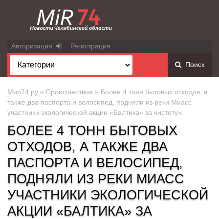
Авторизация
Регистрация
Поиск
Мир74.ру
»
Происшествия
» Более 4 тонн бытовых отходов, а
также два паспорта и велосипед, подняли из реки Миасс
участники экологической акции «Балтика» за чистоту».
БОЛЕЕ 4 ТОНН БЫТОВЫХ
ОТХОДОВ, А ТАКЖЕ ДВА
ПАСПОРТА И ВЕЛОСИПЕД,
ПОДНЯЛИ ИЗ РЕКИ МИАСС
УЧАСТНИКИ ЭКОЛОГИЧЕСКОЙ
АКЦИИ «БАЛТИКА» ЗА