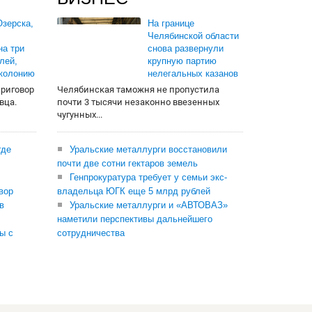
зерска,
На границе
Челябинской области
на три
снова развернули
лей,
крупную партию
 колонию
нелегальных казанов
приговор
Челябинская таможня не пропустила
вца.
почти 3 тысячи незаконно ввезенных
чугунных...
где
Уральские металлурги восстановили
почти две сотни гектаров земель
Генпрокуратура требует у семьи экс-
вор
владельца ЮГК еще 5 млрд рублей
в
Уральские металлурги и «АВТОВАЗ»
наметили перспективы дальнейшего
ы с
сотрудничества