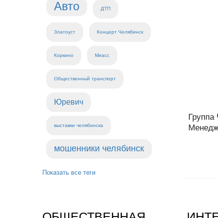
Авто
ДТП
Златоуст
Концерт Челябинск
Коркино
Миасс
Общественный транспорт
Юревич
Группа
выставки челябинска
Менеджм
мошенники челябинск
Показать все теги
ОБЩЕСТВЕННАЯ
ИНТ