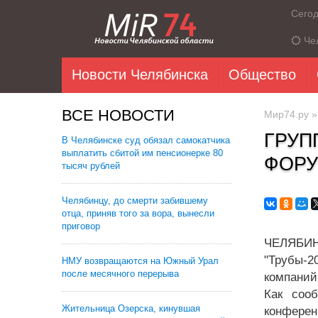
Сего
Че
Новости Челябинска
Общество
ВСЕ НОВОСТИ
Мир74.ру
ГРУП
В Челябинске суд обязал самокатчика
выплатить сбитой им пенсионерке 80
ФОРУ
тысяч рублей
Челябинцу, до смерти забившему
отца, приняв того за вора, вынесли
приговор
ЧЕЛЯБИН
"Трубы-2
НМУ возвращаются на Южный Урал
после месячного перерыва
компаний
Как соо
Жительница Озерска, кинувшая
конферен