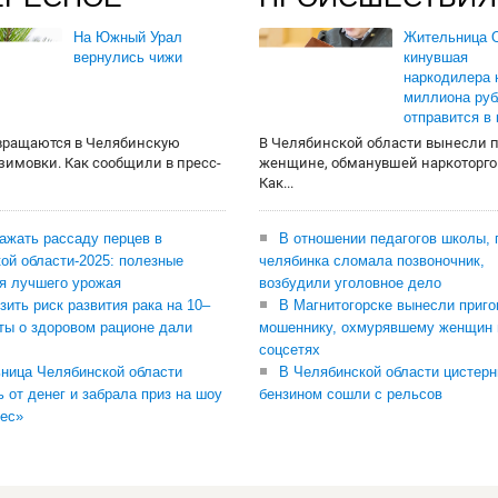
На Южный Урал
Жительница О
вернулись чижи
кинувшая
наркодилера 
миллиона руб
отправится в
вращаются в Челябинскую
В Челябинской области вынесли 
 зимовки. Как сообщили в пресс-
женщине, обманувшей наркоторго
Как...
сажать рассаду перцев в
В отношении педагогов школы, 
ой области-2025: полезные
челябинка сломала позвоночник,
я лучшего урожая
возбудили уголовное дело
зить риск развития рака на 10–
В Магнитогорске вынесли приго
ты о здоровом рационе дали
мошеннику, охмурявшему женщин 
соцсетях
ница Челябинской области
В Челябинской области цистерн
ь от денег и забрала приз на шоу
бензином сошли с рельсов
ес»