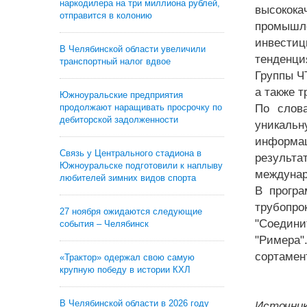
наркодилера на три миллиона рублей,
высокока
отправится в колонию
промышле
инвести
В Челябинской области увеличили
тенденци
транспортный налог вдвое
Группы Ч
а также т
Южноуральские предприятия
продолжают наращивать просрочку по
По слов
дебиторской задолженности
уникальн
информац
Связь у Центрального стадиона в
результа
Южноуральске подготовили к наплыву
междунар
любителей зимних видов спорта
В програ
трубопро
27 ноября ожидаются следующие
"Соедини
события – Челябинск
"Римера"
сортамент
«Трактор» одержал свою самую
крупную победу в истории КХЛ
В Челябинской области в 2026 году
Источник: