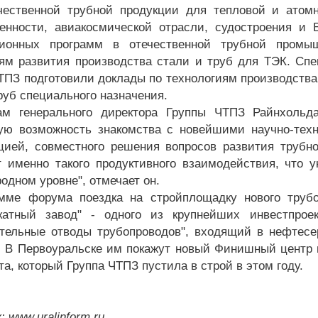
чественной трубной продукции для тепловой и атомн
нности, авиакосмической отрасли, судостроения и 
ционных программ в отечественной трубной промы
ям развития производства стали и труб для ТЭК. Спе
ТПЗ подготовили доклады по технологиям производства
руб специального назначения.
ам генерального директора Группы ЧТПЗ Райнхольд
ую возможность знакомства с новейшими научно-техн
ией, совместного решения вопросов развития трубн
т именно такого продуктивного взаимодействия, что у
одном уровне", отмечает он.
мме форума поездка на стройплощадку нового трубо
катный завод" - одного из крупнейших инвестпроек
тельные отводы трубопроводов", входящий в нефтес
. В Первоуральске им покажут новый Финишный центр п
а, который Группа ЧТПЗ пустила в строй в этом году.
 www.uralinform.ru