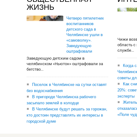
ЖИЗНЬ
Четверо пятилетних
воспитанников
детского сада в
Челябинске ушли в
Чижи воз
«самоволку».
область с
Заведующую
службе...
оштрафовали
Заведующую детским садом в
челябинском «Ньютон» оштрафовали за
Когда 
бегство...
Челябинск
советы дл
Как сни
Поселок в Челябинске на сутки оставят
20%: сове
без водоснабжения
эксперты
В пригороде Челябинска рабочего
Житель
засыпало землей в колодце
отказалас
В Челябинске будут решать за горожан,
«Поле чуд
кто достоин представлять их интересы в
городской думе