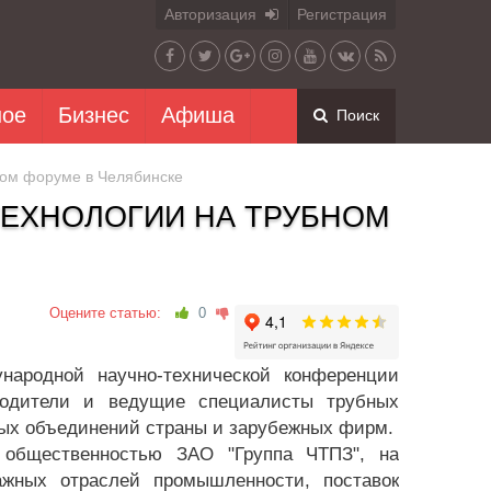
Авторизация
Регистрация
ное
Бизнес
Афиша
Поиск
ном форуме в Челябинске
ТЕХНОЛОГИИ НА ТРУБНОМ
Оцените статью:
0
ародной научно-технической конференции
оводители и ведущие специалисты трубных
вых объединений страны и зарубежных фирм.
общественностью ЗАО "Группа ЧТПЗ", на
ажных отраслей промышленности, поставок