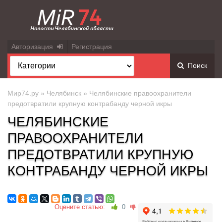
Авторизация
Регистрация
Поиск
Мир74.ру
»
Челябинск
» Челябинские правоохранители
предотвратили крупную контрабанду черной икры
ЧЕЛЯБИНСКИЕ
ПРАВООХРАНИТЕЛИ
ПРЕДОТВРАТИЛИ КРУПНУЮ
КОНТРАБАНДУ ЧЕРНОЙ ИКРЫ
Оцените статью:
0