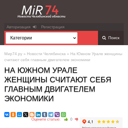
Авторизация
Регистрация
Поиск
Мир74.ру
»
Новости Челябинска
» На Южном Урале женщины
считают себя главным двигателем экономики
НА ЮЖНОМ УРАЛЕ
ЖЕНЩИНЫ СЧИТАЮТ СЕБЯ
ГЛАВНЫМ ДВИГАТЕЛЕМ
ЭКОНОМИКИ
Оцените статью:
0