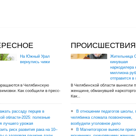
ЕРЕСНОЕ
ПРОИСШЕСТВИЯ
На Южный Урал
Жительница О
вернулись чижи
кинувшая
наркодилера 
миллиона руб
отправится в
вращаются в Челябинскую
В Челябинской области вынесли 
 зимовки. Как сообщили в пресс-
женщине, обманувшей наркоторго
Как...
сажать рассаду перцев в
В отношении педагогов школы, 
ой области-2025: полезные
челябинка сломала позвоночник,
я лучшего урожая
возбудили уголовное дело
зить риск развития рака на 10–
В Магнитогорске вынесли приго
ты о здоровом рационе дали
мошеннику, охмурявшему женщин 