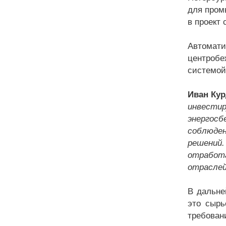
для пром
в проект 
Автомат
центробе
системой
Иван Кур
инвести
энергос
соблюден
решений.
отработ
отраслей
В дальне
это сырь
требован