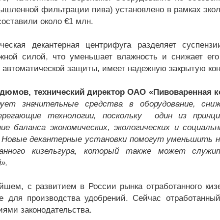
ышленной фильтрации пива) установлено в рамках экол
составили около €1 млн.
ическая декантерная центрифуга разделяет суспен
жной силой, что уменьшает влажность и снижает ег
 автоматической защиты, имеет надежную закрытую ко
дюмов, технический директор ОАО «Пивоваренная к
рует значительные средства в оборудование, сни
берегающие технологии, поскольку один из принци
ие баланса экономических, экологических и социаль
 Новые декантерные у
становки помогут уменьшить на
анного кизельгура, который также может служи
».
йшем, с развитием в России рынка отработанного кизе
е для производства удобрений. Сейчас отработанный
иями законодательства.