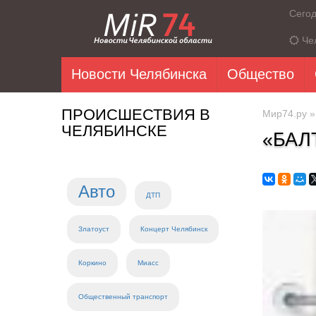
Сего
Че
Новости Челябинска
Общество
ПРОИСШЕСТВИЯ В
Мир74.ру
ЧЕЛЯБИНСКЕ
«БАЛ
Авто
ДТП
Златоуст
Концерт Челябинск
Коркино
Миасс
Общественный транспорт