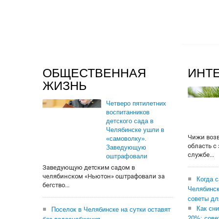
ОБЩЕСТВЕННАЯ
ИНТ
ЖИЗНЬ
Четверо пятилетних
воспитанников
детского сада в
Челябинске ушли в
Чижи воз
«самоволку».
область с
Заведующую
службе...
оштрафовали
Заведующую детским садом в
челябинском «Ньютон» оштрафовали за
Когда 
бегство...
Челябинск
советы дл
Как сни
Поселок в Челябинске на сутки оставят
20%: сове