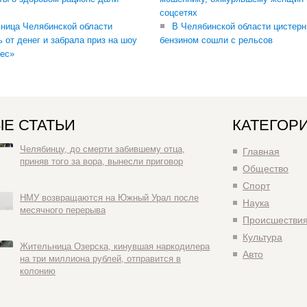
соцсетях
ница Челябинской области
В Челябинской области цистерн
ь от денег и забрала приз на шоу
бензином сошли с рельсов
ес»
Е СТАТЬИ
КАТЕГОР
Челябинцу, до смерти забившему отца,
Главная
приняв того за вора, вынесли приговор
Общество
Спорт
НМУ возвращаются на Южный Урал после
Наука
месячного перерыва
Происшестви
Культура
Жительница Озерска, кинувшая наркодилера
Авто
на три миллиона рублей, отправится в
колонию