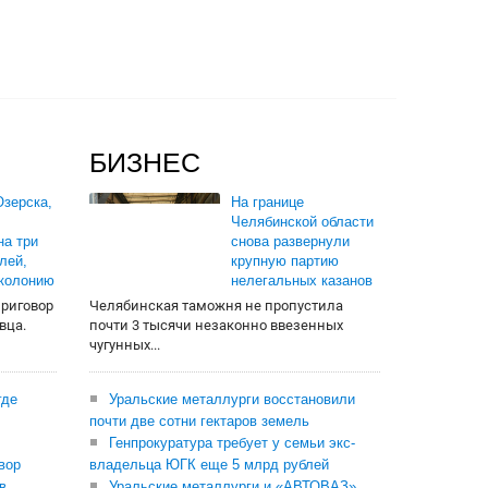
БИЗНЕС
зерска,
На границе
Челябинской области
на три
снова развернули
лей,
крупную партию
 колонию
нелегальных казанов
приговор
Челябинская таможня не пропустила
вца.
почти 3 тысячи незаконно ввезенных
чугунных...
где
Уральские металлурги восстановили
почти две сотни гектаров земель
Генпрокуратура требует у семьи экс-
вор
владельца ЮГК еще 5 млрд рублей
в
Уральские металлурги и «АВТОВАЗ»