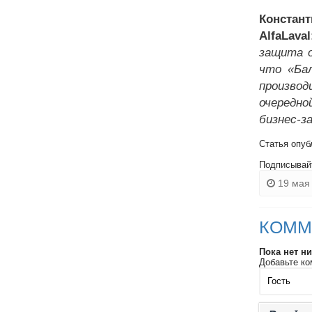
Констан
Alfa
Laval
защита о
что «Бал
производ
очередно
бизнес-з
Статья опуб
Подписывай
19 мая 
КОММ
Пока нет н
Добавьте ко