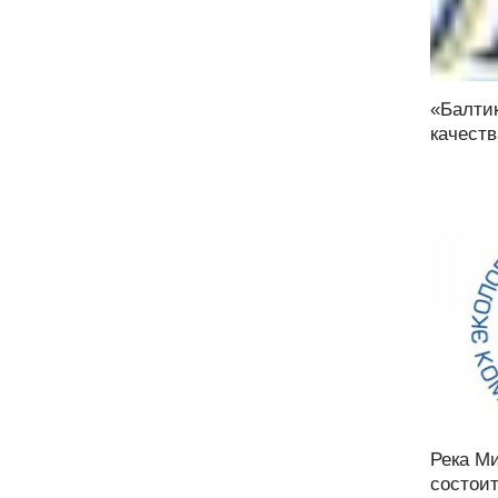
«Балти
качеств
Река Ми
состоит