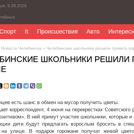
дня:
6.08.2026
лябинск
Спорт
It
Происшествия
Авто
Интерес
»
Новости Челябинска
» Челябинские школьники решили привить взр
БИНСКИЕ ШКОЛЬНИКИ РЕШИЛИ 
НЕ
нцев есть шанс в обмен на мусор получить цветы.
дает корреспондент, 4 июня на перекрестках Советского
озитивом». В ней примут участие школьники, которые и
кции дети будут предлагать взрослым бросить в спе
 на улице. В подарок горожане получат живой цвет