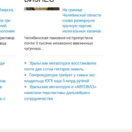
зерска,
На границе
Челябинской области
на три
снова развернули
лей,
крупную партию
 колонию
нелегальных казанов
приговор
Челябинская таможня не пропустила
вца.
почти 3 тысячи незаконно ввезенных
чугунных...
где
Уральские металлурги восстановили
почти две сотни гектаров земель
Генпрокуратура требует у семьи экс-
вор
владельца ЮГК еще 5 млрд рублей
в
Уральские металлурги и «АВТОВАЗ»
наметили перспективы дальнейшего
ы с
сотрудничества