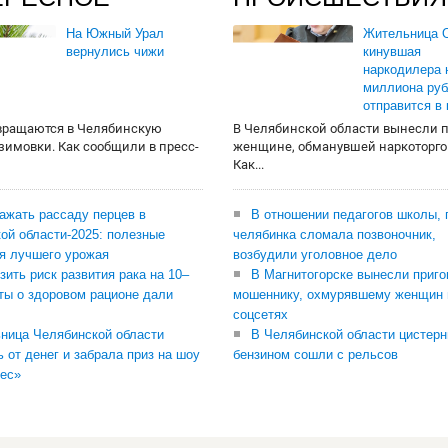
На Южный Урал
Жительница О
вернулись чижи
кинувшая
наркодилера 
миллиона руб
отправится в
вращаются в Челябинскую
В Челябинской области вынесли 
 зимовки. Как сообщили в пресс-
женщине, обманувшей наркоторго
Как...
сажать рассаду перцев в
В отношении педагогов школы, 
ой области-2025: полезные
челябинка сломала позвоночник,
я лучшего урожая
возбудили уголовное дело
зить риск развития рака на 10–
В Магнитогорске вынесли приго
ты о здоровом рационе дали
мошеннику, охмурявшему женщин 
соцсетях
ница Челябинской области
В Челябинской области цистерн
ь от денег и забрала приз на шоу
бензином сошли с рельсов
ес»