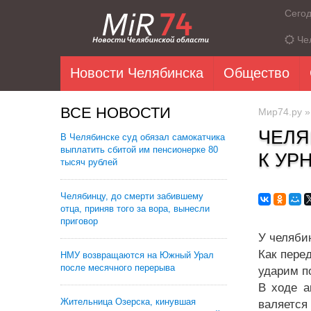
Сего
Че
Новости Челябинска
Общество
ВСЕ НОВОСТИ
Мир74.ру
ЧЕЛЯ
В Челябинске суд обязал самокатчика
выплатить сбитой им пенсионерке 80
К УР
тысяч рублей
Челябинцу, до смерти забившему
отца, приняв того за вора, вынесли
приговор
У челяби
Как пере
НМУ возвращаются на Южный Урал
после месячного перерыва
ударим п
В ходе а
Жительница Озерска, кинувшая
валяется