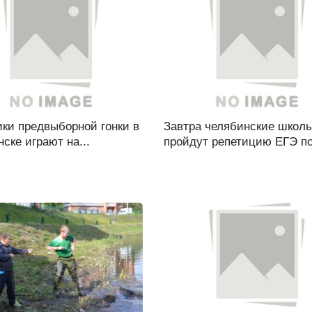
ки предвыборной гонки в
Завтра челябинские школ
ске играют на...
пройдут репетицию ЕГЭ по.