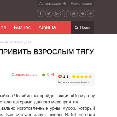
Авторизация
Регистрация
ное
Бизнес
Афиша
Поиск
ослым тягу к урне
ПРИВИТЬ ВЗРОСЛЫМ ТЯГУ
Оцените статью:
0
 района Челябинска пройдет акция «По мусору
 стали авторами данного мероприятия.
циально изготовленные урны мусор, который
ок. Как считает завуч школы №98 Евгений