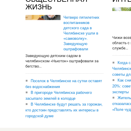
ЖИЗНЬ
Четверо пятилетних
воспитанников
детского сада в
Челябинске ушли в
Чижи воз
«самоволку».
область с
Заведующую
службе...
оштрафовали
Заведующую детским садом в
челябинском «Ньютон» оштрафовали за
Когда 
бегство...
Челябинск
советы дл
Как сни
Поселок в Челябинске на сутки оставят
20%: сове
без водоснабжения
эксперты
В пригороде Челябинска рабочего
Житель
засыпало землей в колодце
отказалас
В Челябинске будут решать за горожан,
«Поле чуд
кто достоин представлять их интересы в
городской думе