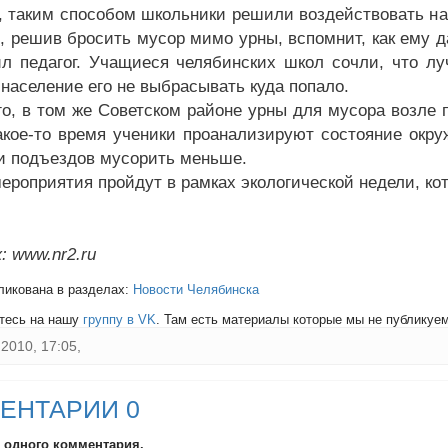
, таким способом школьники решили воздействовать на
, решив бросить мусор мимо урны, вспомнит, как ему да
л педагог. Учащиеся челябинских школ сочли, что лу
 население его не выбрасывать куда попало.
го, в том же Советском районе урны для мусора возле 
акое-то время ученики проанализируют состояние окр
и подъездов мусорить меньше.
мероприятия пройдут в рамках экологической недели, ко
: www.nr2.ru
ликована в разделах:
Новости Челябинска
тесь на нашу
группу в VK
. Там есть материалы которые мы не публикуем 
2010, 17:05,
ЕНТАРИИ 0
и одного комментария.