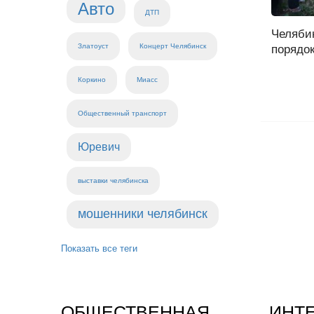
Авто
ДТП
Челяби
Златоуст
Концерт Челябинск
порядок
Коркино
Миасс
Общественный транспорт
Юревич
выставки челябинска
мошенники челябинск
Показать все теги
ОБЩЕСТВЕННАЯ
ИНТ