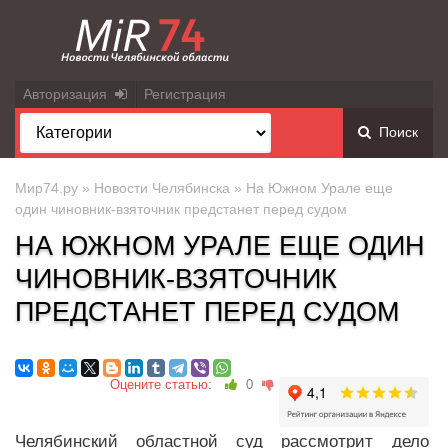
Авторизация
Регистрация
Поиск
Мир74.ру
»
Новости Челябинска
» На Южном Урале еще
один чиновник-взяточник предстанет перед судом
НА ЮЖНОМ УРАЛЕ ЕЩЕ ОДИН
ЧИНОВНИК-ВЗЯТОЧНИК
ПРЕДСТАНЕТ ПЕРЕД СУДОМ
Оцените статью:
0
Челябинский областной суд рассмотрит дело