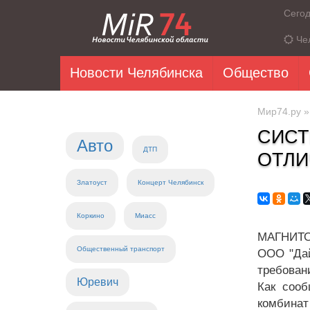
Сего
Че
Новости Челябинска
Общество
Мир74.ру
СИСТ
Авто
ДТП
ОТЛИ
Златоуст
Концерт Челябинск
Коркино
Миасс
МАГНИТО
Общественный транспорт
ООО "Дай
требован
Юревич
Как сооб
комбинат