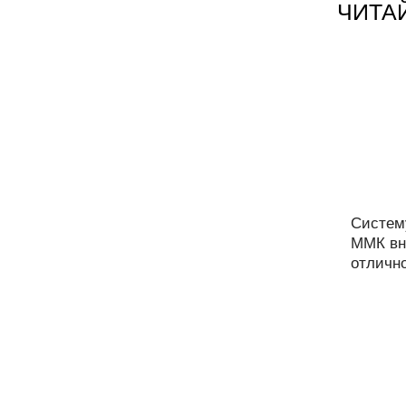
ЧИТА
Систем
ММК вн
отлично