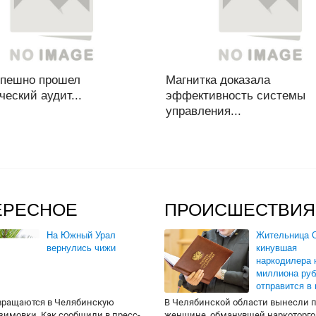
пешно прошел
Магнитка доказала
ческий аудит...
эффективность системы
управления...
ЕРЕСНОЕ
ПРОИСШЕСТВИЯ
На Южный Урал
Жительница О
вернулись чижи
кинувшая
наркодилера 
миллиона руб
отправится в
вращаются в Челябинскую
В Челябинской области вынесли 
 зимовки. Как сообщили в пресс-
женщине, обманувшей наркоторго