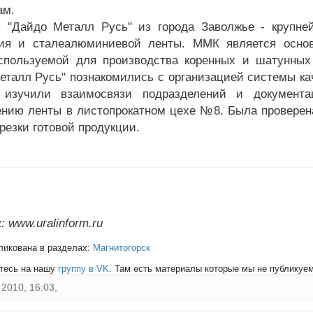
ам.
 "Дайдо Металл Русь" из города Заволжье - крупне
ния и сталеалюминиевой ленты. ММК является осно
спользуемой для производства коренных и шатунных
еталл Русь" познакомились с организацией системы ка
, изучили взаимосвязи подразделений и документ
ению ленты в листопрокатном цехе №8. Была проверена
резки готовой продукции.
 www.uralinform.ru
ликована в разделах:
Магнитогорск
тесь на нашу
группу в VK
. Там есть материалы которые мы не публикуем 
2010, 16:03,