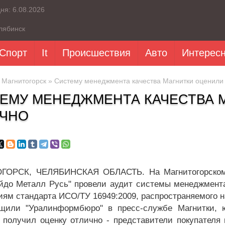
дня:
6.08.2026
лябинск
Спорт
It
Происшествия
Авто
Интерес
»
Магнитогорск
» Систему менеджмента качества Магнитки оценили 
ЕМУ МЕНЕДЖМЕНТА КАЧЕСТВА 
ЧНО
ГОРСК, ЧЕЛЯБИНСКАЯ ОБЛАСТЬ. На Магнитогорском 
до Металл Русь" провели аудит системы менеджмента
иям стандарта ИСО/ТУ 16949:2009, распространяемого н
щили "Уралинформбюро" в пресс-службе Магнитки, ю
 получил оценку отлично - представители покупателя 