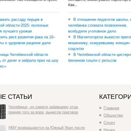
Как...
сажать рассаду перцев в
В отношении педагогов школы, 
ой области-2025: полезные
челябинка сломала позвоночник,
я лучшего урожая
возбудили уголовное дело
зить риск развития рака на 10–
В Магнитогорске вынесли приго
ты о здоровом рационе дали
мошеннику, охмурявшему женщин 
соцсетях
ница Челябинской области
В Челябинской области цистерн
ь от денег и забрала приз на шоу
бензином сошли с рельсов
ес»
Е СТАТЬИ
КАТЕГОР
Челябинцу, до смерти забившему отца,
Главная
приняв того за вора, вынесли приговор
Общество
Спорт
НМУ возвращаются на Южный Урал после
Наука