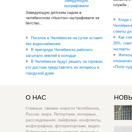
Заведующую
службе...
оштрафовали
Заведующую детским садом в
челябинском «Ньютон» оштрафовали за
Когда 
бегство...
Челябинск
советы дл
Как сни
Поселок в Челябинске на сутки оставят
20%: сове
без водоснабжения
эксперты
В пригороде Челябинска рабочего
Житель
засыпало землей в колодце
отказалас
В Челябинске будут решать за горожан,
«Поле чуд
кто достоин представлять их интересы в
городской думе
О НАС
НОВЫ
Главные, свежие новости Челябинска,
России, мира. Репортажи, интервью,
расследования, лайфхаки, конфликты,
инфографика, фоторепортажи, видео.
Публикуем свежие новости, мнения и