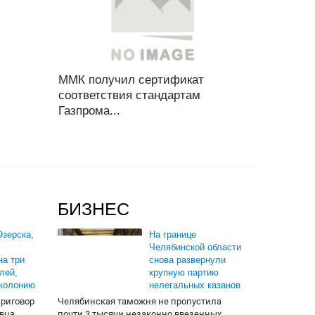
ММК получил сертификат
соответствия стандартам
Газпрома...
БИЗНЕС
зерска,
На границе
Челябинской области
на три
снова развернули
лей,
крупную партию
 колонию
нелегальных казанов
приговор
Челябинская таможня не пропустила
вца.
почти 3 тысячи незаконно ввезенных