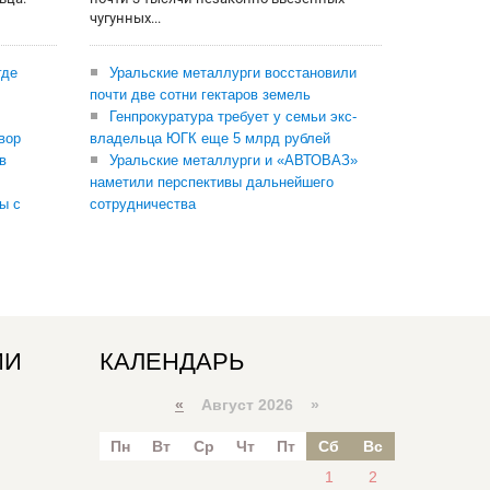
чугунных...
где
Уральские металлурги восстановили
почти две сотни гектаров земель
Генпрокуратура требует у семьи экс-
вор
владельца ЮГК еще 5 млрд рублей
в
Уральские металлурги и «АВТОВАЗ»
наметили перспективы дальнейшего
ы с
сотрудничества
ИИ
КАЛЕНДАРЬ
«
Август 2026 »
Пн
Вт
Ср
Чт
Пт
Сб
Вс
1
2