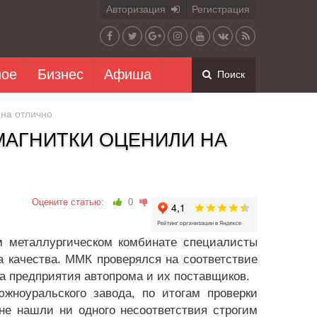
Авторизация
Регистрация
ное
Бизнес
Афиша
Поиск
на отлично
МАГНИТКИ ОЦЕНИЛИ НА
Оцените статью:
0
металлургическом комбинате специалисты
 качества. ММК проверялся на соответствие
а предприятия автопрома и их поставщиков.
жноуральского завода, по итогам проверки
не нашли ни одного несоответствия строгим