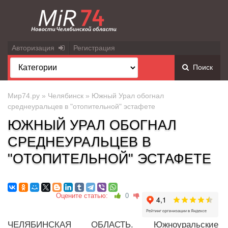
Авторизация
Регистрация
Поиск
Мир74.ру
»
Челябинск
» Южный Урал обогнал
среднеуральцев в "отопительной" эстафете
ЮЖНЫЙ УРАЛ ОБОГНАЛ
СРЕДНЕУРАЛЬЦЕВ В
"ОТОПИТЕЛЬНОЙ" ЭСТАФЕТЕ
Оцените статью:
0
ЧЕЛЯБИНСКАЯ ОБЛАСТЬ. Южноуральские