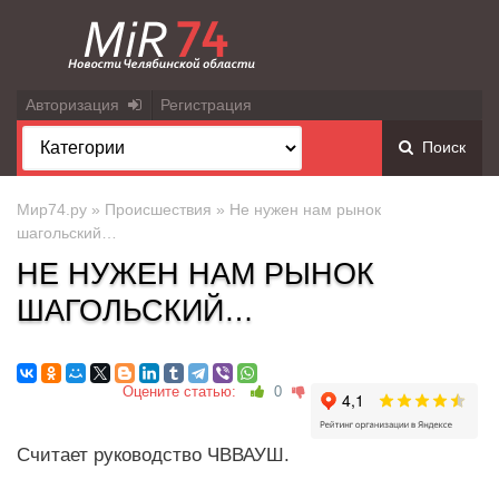
Авторизация
Регистрация
Поиск
Мир74.ру
»
Происшествия
» Не нужен нам рынок
шагольский…
НЕ НУЖЕН НАМ РЫНОК
ШАГОЛЬСКИЙ…
Оцените статью:
0
Считает руководство ЧВВАУШ.