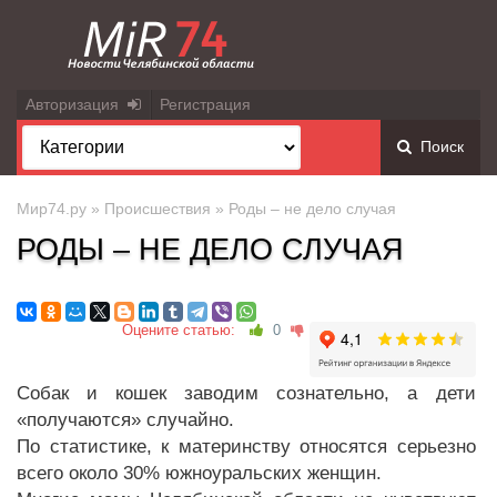
Авторизация
Регистрация
Поиск
Мир74.ру
»
Происшествия
» Роды – не дело случая
РОДЫ – НЕ ДЕЛО СЛУЧАЯ
Оцените статью:
0
Собак и кошек заводим сознательно, а дети
«получаются» случайно.
По статистике, к материнству относятся серьезно
всего около 30% южноуральских женщин.