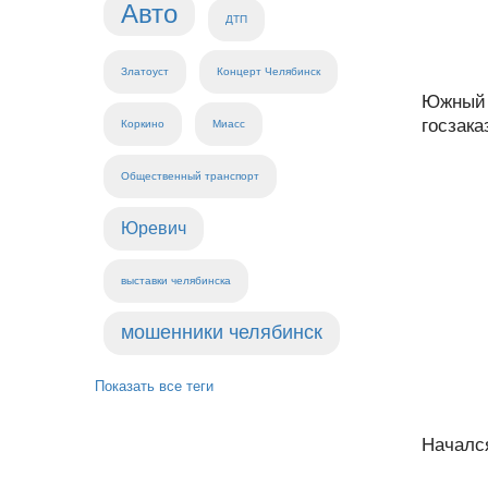
Авто
ДТП
Златоуст
Концерт Челябинск
Южный 
госзака
Коркино
Миасс
Общественный транспорт
Юревич
выставки челябинска
мошенники челябинск
Показать все теги
Начался