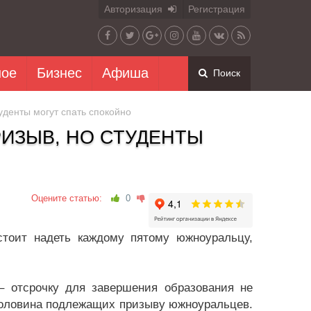
Авторизация
Регистрация
ное
Бизнес
Афиша
Поиск
уденты могут спать спокойно
ИЗЫВ, НО СТУДЕНТЫ
Оцените статью:
0
тоит надеть каждому пятому южноуральцу,
 – отсрочку для завершения образования не
половина подлежащих призыву южноуральцев.