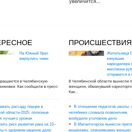
увеличится...
ЕРЕСНОЕ
ПРОИСШЕСТВИЯ
На Южный Урал
Жительница О
вернулись чижи
кинувшая
наркодилера 
миллиона руб
отправится в
вращаются в Челябинскую
В Челябинской области вынесли 
 зимовки. Как сообщили в пресс-
женщине, обманувшей наркоторго
Как...
сажать рассаду перцев в
В отношении педагогов школы, 
ой области-2025: полезные
челябинка сломала позвоночник,
я лучшего урожая
возбудили уголовное дело
зить риск развития рака на 10–
В Магнитогорске вынесли приго
ты о здоровом рационе дали
мошеннику, охмурявшему женщин 