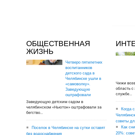
ОБЩЕСТВЕННАЯ
ИНТ
ЖИЗНЬ
Четверо пятилетних
воспитанников
детского сада в
Челябинске ушли в
Чижи воз
«самоволку».
область с
Заведующую
службе...
оштрафовали
Заведующую детским садом в
челябинском «Ньютон» оштрафовали за
Когда 
бегство...
Челябинск
советы дл
Как сни
Поселок в Челябинске на сутки оставят
20%: сове
без водоснабжения