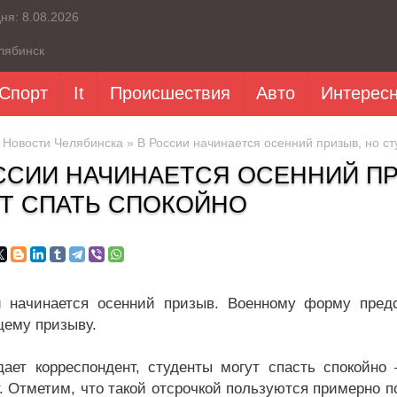
дня:
8.08.2026
лябинск
Спорт
It
Происшествия
Авто
Интерес
»
Новости Челябинска
» В России начинается осенний призыв, но ст
ССИИ НАЧИНАЕТСЯ ОСЕННИЙ ПР
Т СПАТЬ СПОКОЙНО
 начинается осенний призыв. Военному форму предс
ему призыву.
дает корреспондент, студенты могут спасть спокойно
. Отметим, что такой отсрочкой пользуются примерно 