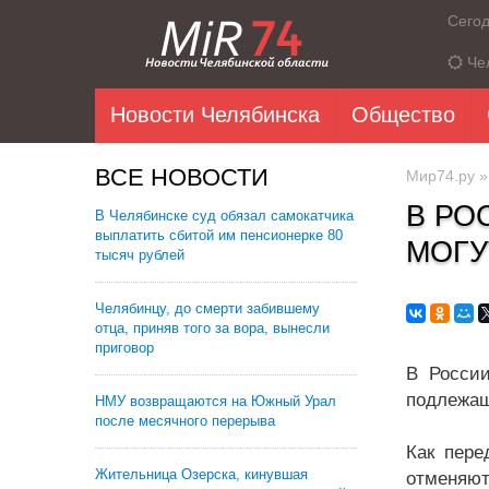
Сего
Че
Новости Челябинска
Общество
ВСЕ НОВОСТИ
Мир74.ру
В РО
В Челябинске суд обязал самокатчика
выплатить сбитой им пенсионерке 80
МОГУ
тысяч рублей
Челябинцу, до смерти забившему
отца, приняв того за вора, вынесли
приговор
В России
подлежащ
НМУ возвращаются на Южный Урал
после месячного перерыва
Как пере
Жительница Озерска, кинувшая
отменяют