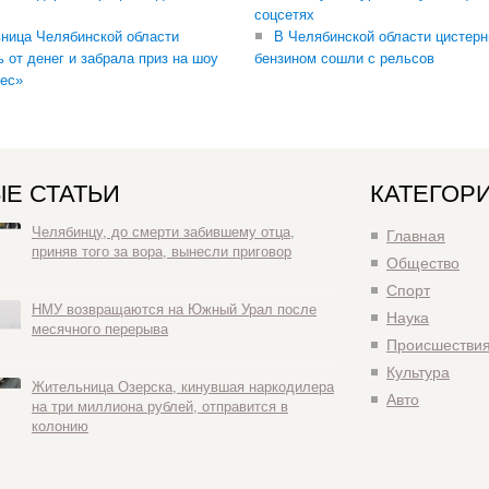
соцсетях
ница Челябинской области
В Челябинской области цистерн
ь от денег и забрала приз на шоу
бензином сошли с рельсов
ес»
Е СТАТЬИ
КАТЕГОР
Челябинцу, до смерти забившему отца,
Главная
приняв того за вора, вынесли приговор
Общество
Спорт
НМУ возвращаются на Южный Урал после
Наука
месячного перерыва
Происшестви
Культура
Жительница Озерска, кинувшая наркодилера
Авто
на три миллиона рублей, отправится в
колонию