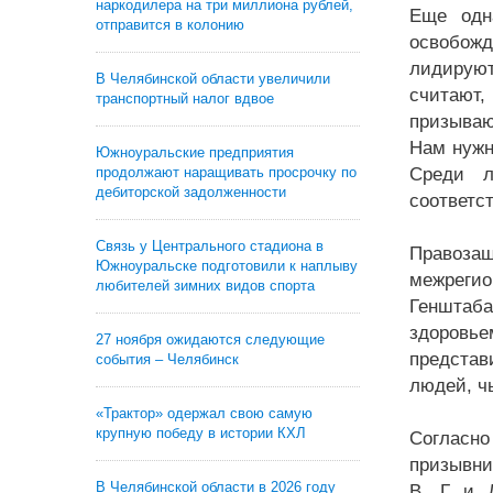
наркодилера на три миллиона рублей,
Еще одн
отправится в колонию
освобожд
лидируют
В Челябинской области увеличили
считают,
транспортный налог вдвое
призываю
Нам нужн
Южноуральские предприятия
продолжают наращивать просрочку по
Среди л
дебиторской задолженности
соответс
Связь у Центрального стадиона в
Правоза
Южноуральске подготовили к наплыву
межрегио
любителей зимних видов спорта
Генштаба
здоровье
27 ноября ожидаются следующие
представ
события – Челябинск
людей, ч
«Трактор» одержал свою самую
крупную победу в истории КХЛ
Согласно
призывни
В Челябинской области в 2026 году
В, Г и 