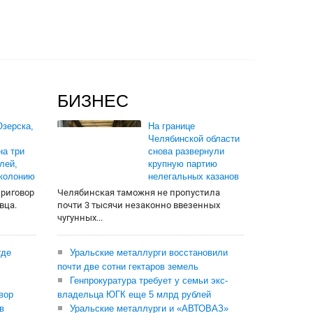
БИЗНЕС
зерска,
На границе
Челябинской области
на три
снова развернули
лей,
крупную партию
 колонию
нелегальных казанов
приговор
Челябинская таможня не пропустила
вца.
почти 3 тысячи незаконно ввезенных
чугунных...
где
Уральские металлурги восстановили
почти две сотни гектаров земель
Генпрокуратура требует у семьи экс-
вор
владельца ЮГК еще 5 млрд рублей
в
Уральские металлурги и «АВТОВАЗ»