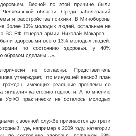
доровьем. Весной по этой причине были
 Челябинской области. Среди заболеваний
темы и расстройства психики. В Минобороны
 не более 13% молодых людей, остальные не
ба ВС РФ генерал армии Николай Макаров. –
с были здоровыми всего 13% молодых людей.
 армии по состоянию здоровья, у 40%
то образом сделаны…».
горически не согласны. Представитель
цова утверждает, что минувшей весной план
ет граждан, имеющих реальные проблемы со
атягивали» категорию годности. А по мнению
 в УрФО практически не осталось молодых
дными к военной службе признаются до трети
орный, где, например в 2009 году, категории
и по состоянию здоровья, получили 63%