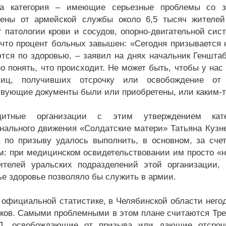
а категория – имеющие серьезные проблемы со з
ены от армейской службы около 6,5 тысяч жителей
 патологии крови и сосудов, опорно-двигательной сис
 что процент больных завышен: «Сегодня призывается
тся по здоровью, – заявил на днях начальник Геншта
о понять, что происходит. Не может быть, чтобы у на
иц, получивших отсрочку или освобождение от
твующие документы были или приобретены, или каким-
щитные организации с этим утверждением кате
нального движения «Солдатские матери» Татьяна Кузне
 по призыву удалось выполнить, в основном, за сч
м: при медицинском освидетельствовании им просто «н
ителей уральских подразделений этой организации,
ье здоровье позволяло бы служить в армии.
 официальной статистике, в Челябинской области него
ков. Самыми проблемными в этом плане считаются Трехг
Д, освобождающие от призыва или дающие отсрочк