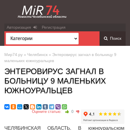
Авторизация
Регистрация
Поиск
Мир74.ру
»
Челябинск
» Энтеровирус загнал в больницу 9
маленьких южноуральцев
ЭНТЕРОВИРУС ЗАГНАЛ В
БОЛЬНИЦУ 9 МАЛЕНЬКИХ
ЮЖНОУРАЛЬЦЕВ
Оцените статью:
0
ЧЕЛЯБИНСКАЯ ОБЛАСТЬ. В южноуральском