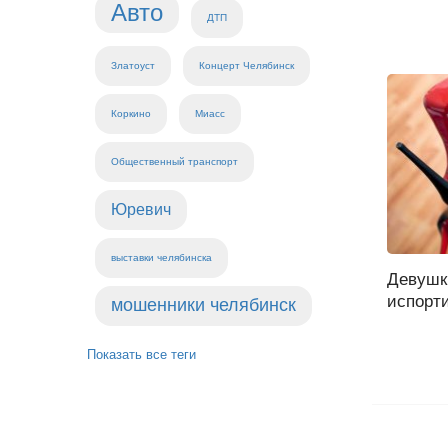
Авто
ДТП
Златоуст
Концерт Челябинск
Коркино
Миасс
Общественный транспорт
Юревич
выставки челябинска
Девушки
испорти
мошенники челябинск
Показать все теги