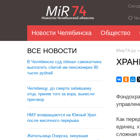
Сего
Че
Новости Челябинска
Общество
ВСЕ НОВОСТИ
Мир74.ру
ХРАН
В Челябинске суд обязал самокатчика
выплатить сбитой им пенсионерке 80
тысяч рублей
Челябинцу, до смерти забившему
отца, приняв того за вора, вынесли
Фондохр
приговор
управлен
НМУ возвращаются на Южный Урал
Как пере
после месячного перерыва
единиц х
сложная 
Жительница Озерска, кинувшая