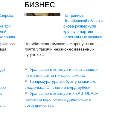
БИЗНЕС
зерска,
На границе
Челябинской области
на три
снова развернули
лей,
крупную партию
 колонию
нелегальных казанов
приговор
Челябинская таможня не пропустила
вца.
почти 3 тысячи незаконно ввезенных
чугунных...
где
Уральские металлурги восстановили
почти две сотни гектаров земель
Генпрокуратура требует у семьи экс-
вор
владельца ЮГК еще 5 млрд рублей
в
Уральские металлурги и «АВТОВАЗ»
наметили перспективы дальнейшего
ы с
сотрудничества