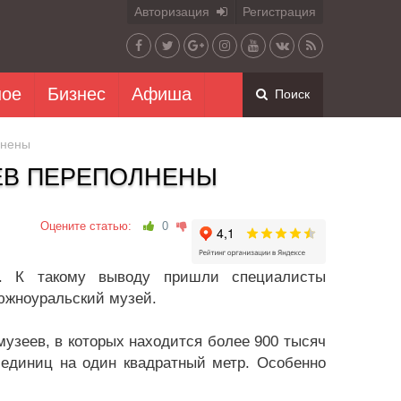
Авторизация
Регистрация
ное
Бизнес
Афиша
Поиск
лнены
ЕВ ПЕРЕПОЛНЕНЫ
Оцените статью:
0
ы. К такому выводу пришли специалисты
южноуральский музей.
музеев, в которых находится более 900 тысяч
 единиц на один квадратный метр. Особенно