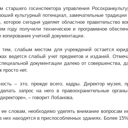
м старшего госинспектора управления Росохранкульт
роший культурный потенциал, замечательные традиции и
, которое сегодня уделяет областное правительство в
м году получили техническое и программное обеспеч
е копирование учетной документации.
 тем, слабым местом для учреждений остается юриди
ках ведется слабый учет предметов и изданий. Отмеча
специальной документации далеко от совершенства, д
 просто нет.
ность – это, прежде всего, кадры. Директор музея, п
делать запрос на него в правоохранительные органы,
директоре», – говорит Лобанова.
о ее словам, необходимо уделять внимание вопросам и
з них находятся в приспособленных зданиях. Более 15%