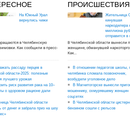
ЕРЕСНОЕ
ПРОИСШЕСТВИЯ
На Южный Урал
Жительница О
вернулись чижи
кинувшая
наркодилера 
миллиона руб
отправится в
вращаются в Челябинскую
В Челябинской области вынесли 
 зимовки. Как сообщили в пресс-
женщине, обманувшей наркоторго
Как...
сажать рассаду перцев в
В отношении педагогов школы, 
ой области-2025: полезные
челябинка сломала позвоночник,
я лучшего урожая
возбудили уголовное дело
зить риск развития рака на 10–
В Магнитогорске вынесли приго
ты о здоровом рационе дали
мошеннику, охмурявшему женщин 
соцсетях
ница Челябинской области
В Челябинской области цистерн
ь от денег и забрала приз на шоу
бензином сошли с рельсов
ес»