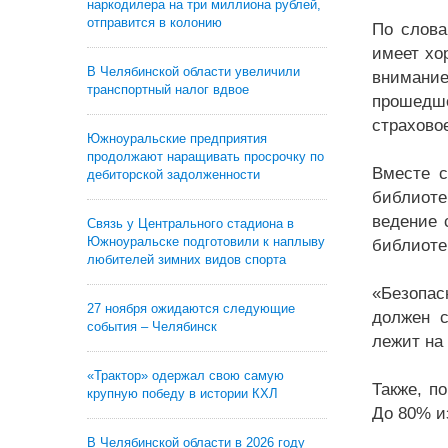
наркодилера на три миллиона рублей,
отправится в колонию
По слова
имеет хо
В Челябинской области увеличили
внимание
транспортный налог вдвое
прошедше
страхово
Южноуральские предприятия
продолжают наращивать просрочку по
Вместе с
дебиторской задолженности
библиоте
ведение 
Связь у Центрального стадиона в
Южноуральске подготовили к наплыву
библиотек
любителей зимних видов спорта
«Безопас
27 ноября ожидаются следующие
должен с
события – Челябинск
лежит на 
«Трактор» одержал свою самую
Также, п
крупную победу в истории КХЛ
До 80% и
В Челябинской области в 2026 году