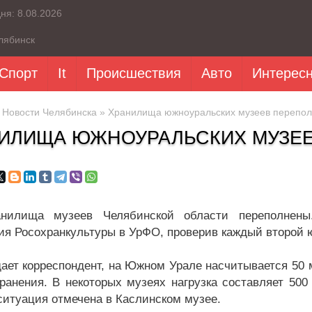
дня:
8.08.2026
лябинск
Спорт
It
Происшествия
Авто
Интерес
»
Новости Челябинска
» Хранилища южноуральских музеев перепо
ИЛИЩА ЮЖНОУРАЛЬСКИХ МУЗЕ
анилища музеев Челябинской области переполнен
ия Росохранкультуры в УрФО, проверив каждый второй 
дает корреспондент, на Южном Урале насчитывается 50 
ранения. В некоторых музеях нагрузка составляет 500
ситуация отмечена в Каслинском музее.