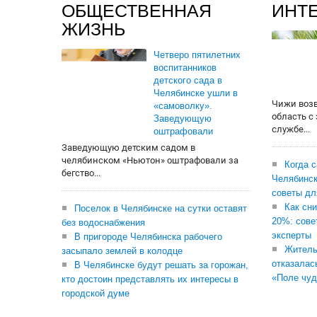
ОБЩЕСТВЕННАЯ
ИНТ
ЖИЗНЬ
Четверо пятилетних
воспитанников
детского сада в
Челябинске ушли в
Чижи воз
«самоволку».
область с
Заведующую
службе...
оштрафовали
Заведующую детским садом в
челябинском «Ньютон» оштрафовали за
Когда 
бегство...
Челябинск
советы дл
Как сни
Поселок в Челябинске на сутки оставят
20%: сове
без водоснабжения
эксперты
В пригороде Челябинска рабочего
Житель
засыпало землей в колодце
отказалас
В Челябинске будут решать за горожан,
«Поле чуд
кто достоин представлять их интересы в
городской думе