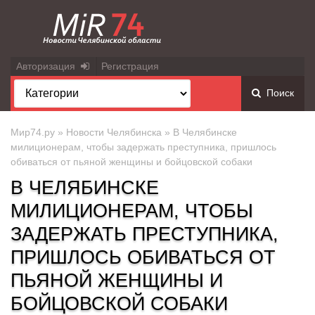
Авторизация
Регистрация
Поиск
Мир74.ру
»
Новости Челябинска
» В Челябинске
милиционерам, чтобы задержать преступника, пришлось
обиваться от пьяной женщины и бойцовской собаки
В ЧЕЛЯБИНСКЕ
МИЛИЦИОНЕРАМ, ЧТОБЫ
ЗАДЕРЖАТЬ ПРЕСТУПНИКА,
ПРИШЛОСЬ ОБИВАТЬСЯ ОТ
ПЬЯНОЙ ЖЕНЩИНЫ И
БОЙЦОВСКОЙ СОБАКИ