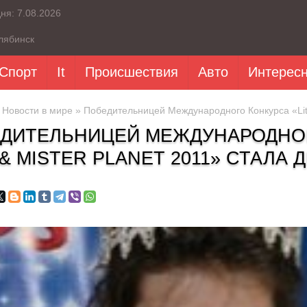
дня:
7.08.2026
лябинск
Спорт
It
Происшествия
Авто
Интерес
»
Новости в мире
» Победительницей Международного Конкурса «Little
ДИТЕЛЬНИЦЕЙ МЕЖДУНАРОДНОГ
 & MISTER PLANET 2011» СТАЛА 