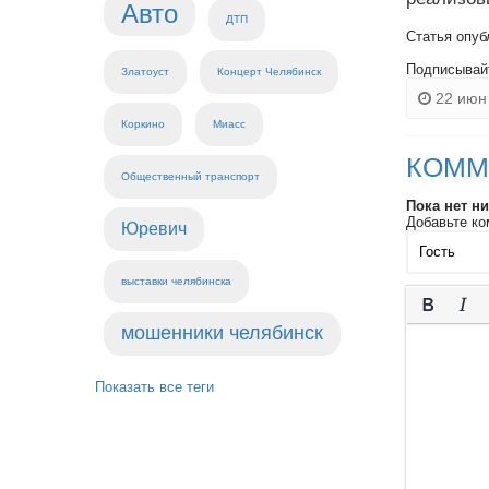
Авто
ДТП
Статья опуб
Подписывай
Златоуст
Концерт Челябинск
22 июн 
Коркино
Миасс
КОММ
Общественный транспорт
Пока нет н
Добавьте ко
Юревич
выставки челябинска
мошенники челябинск
Показать все теги