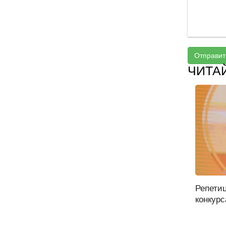
Отправит
ЧИТА
Репети
конкурс