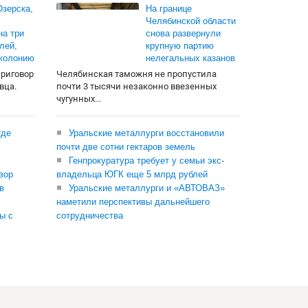
зерска,
На границе
Челябинской области
на три
снова развернули
лей,
крупную партию
 колонию
нелегальных казанов
приговор
Челябинская таможня не пропустила
вца.
почти 3 тысячи незаконно ввезенных
чугунных...
где
Уральские металлурги восстановили
почти две сотни гектаров земель
Генпрокуратура требует у семьи экс-
вор
владельца ЮГК еще 5 млрд рублей
в
Уральские металлурги и «АВТОВАЗ»
наметили перспективы дальнейшего
ы с
сотрудничества