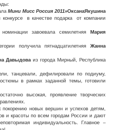
нды:
вала
Мини Мисс Россия 2011»
Оксана
Якушина
м конкурсе в качестве подарка от компании
й номинации завоевала семилетняя
Мария
егории получила пятнадцатилетняя
Жанна
на
Давыдова
из города Мирный, Республика
ели, танцевали, дефилировали по подиуму,
костюмы в рамках заданной темы, готовили
аточно высокая, проявление творческих
аправлениях.
покорению новых вершин и успехов детям,
ов и красоты по всем городам России и дают
еповторимая индивидуальность. Главное –
ва!