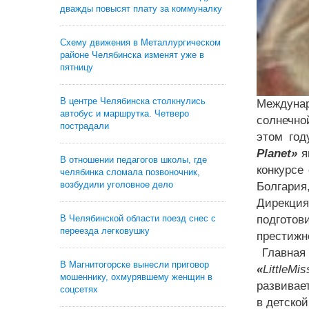
дважды повысят плату за коммуналку
Схему движения в Металлургическом
районе Челябинска изменят уже в
пятницу
В центре Челябинска столкнулись
Междунар
автобус и маршрутка. Четверо
солнечно
пострадали
этом год
Planet»
я
В отношении педагогов школы, где
конкурсе
челябинка сломала позвоночник,
возбудили уголовное дело
Болгария
Дирекция
подготов
В Челябинской области поезд снес с
переезда легковушку
престижн
Главная 
В Магнитогорске вынесли приговор
«
Little
Mis
мошеннику, охмурявшему женщин в
развивае
соцсетях
в детско