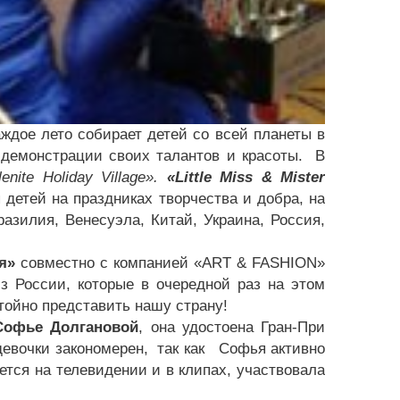
аждое лето собирает детей со всей планеты в
 демонстрации своих талантов и красоты. В
lenite Holiday Village».
«Little Miss & Mister
детей на праздниках творчества и добра, на
разилия, Венесуэла, Китай, Украина, Россия,
я»
совместно с компанией «ART & FASHION»
з России, которые в очередной раз на этом
тойно представить нашу страну!
Софье Долгановой
, она удостоена Гран-При
девочки закономерен, так как Софья активно
ается на телевидении и в клипах, участвовала