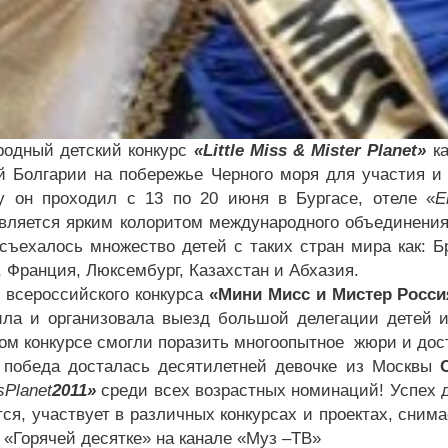
одный детский конкурс
«Little Miss & Mister Planet»
к
й Болгарии на побережье Черного моря для участия и
у он проходил с 13 по 20 июня в Бургасе, отеле «
E
вляется ярким колоритом международного объединения 
 съехалось множество детей с таких стран мира как: Б
, Франция, Люксембург, Казахстан и Абхазия.
 всероссийского конкурса
«Мини Мисс и Мистер Росси
ила и организовала выезд большой делегации детей и
ом конкурсе смогли поразить многоопытное жюри и дос
победа досталась десятилетней девочке из Москвы
s
Planet
2011»
среди всех возрастных номинаций! Успех 
тся, участвует в различных конкурсах и проектах, сним
й «Горячей десятке» на канале «Муз –ТВ»