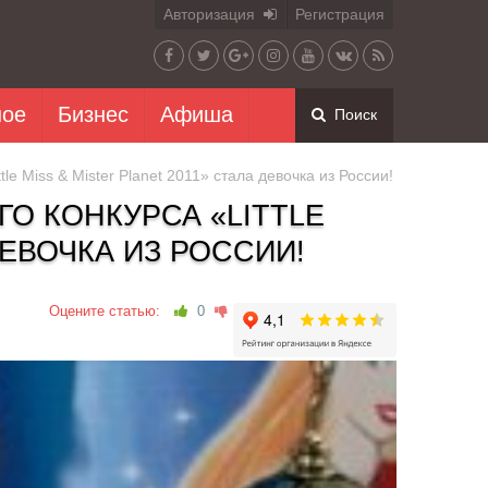
Авторизация
Регистрация
ное
Бизнес
Афиша
Поиск
 Miss & Mister Planet 2011» стала девочка из России!
О КОНКУРСА «LITTLE
ДЕВОЧКА ИЗ РОССИИ!
Оцените статью:
0