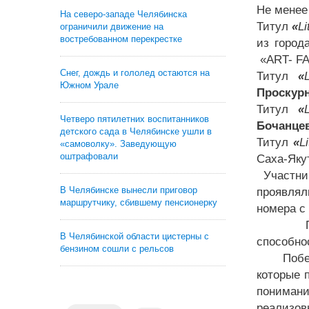
Не менее
На северо-западе Челябинска
Титул
«
Li
ограничили движение на
востребованном перекрестке
из город
«ART- F
Снег, дождь и гололед остаются на
Титул
«
L
Южном Урале
Проскур
Титул
«
L
Четверо пятилетних воспитанников
Бочанце
детского сада в Челябинске ушли в
Титул
«
Li
«самоволку». Заведующую
оштрафовали
Саха-Яку
Участни
В Челябинске вынесли приговор
проявлял
маршрутчику, сбившему пенсионерку
номера с
Подгото
В Челябинской области цистерны с
способно
бензином сошли с рельсов
Победы т
которые 
понимани
реализов