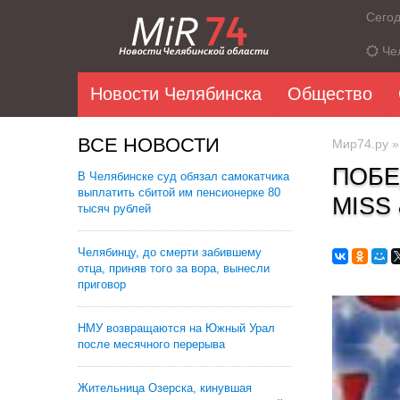
Сего
Че
Новости Челябинска
Общество
ВСЕ НОВОСТИ
Мир74.ру
ПОБЕ
В Челябинске суд обязал самокатчика
выплатить сбитой им пенсионерке 80
MISS
тысяч рублей
Челябинцу, до смерти забившему
отца, приняв того за вора, вынесли
приговор
НМУ возвращаются на Южный Урал
после месячного перерыва
Жительница Озерска, кинувшая