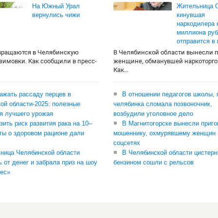
На Южный Урал
Жительница О
вернулись чижи
кинувшая
наркодилера 
миллиона руб
отправится в
вращаются в Челябинскую
В Челябинской области вынесли 
 зимовки. Как сообщили в пресс-
женщине, обманувшей наркоторго
Как...
сажать рассаду перцев в
В отношении педагогов школы, 
ой области-2025: полезные
челябинка сломала позвоночник,
я лучшего урожая
возбудили уголовное дело
зить риск развития рака на 10–
В Магнитогорске вынесли приго
ты о здоровом рационе дали
мошеннику, охмурявшему женщин 
соцсетях
ница Челябинской области
В Челябинской области цистерн
ь от денег и забрала приз на шоу
бензином сошли с рельсов
ес»