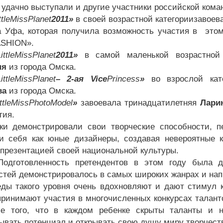
 удачно выступали и другие участники российской кома
ttle
Miss
Planet
2011»
в своей возрастной категориизавое
а Уфа, которая получила возможность участия в это
ASHION».
ittle
Miss
Planet
2011»
в самой маленькой возрастно
ня
из города Омска.
ittle
Miss
Planet
– 2-ая
Vice
Princess
»
во взрослой кат
ва
из города Омска.
ttle
Miss
Photo
Model
»
завоевала тринадцатилетняя
Лари
тия.
ки демонстрировали свои творческие способности, п
и себя как юные дизайнеры, создавая невероятные 
 презентацией своей национальной культуры.
вленность претендентов в этом году была дост
стей демонстрировалось в самых широких жанрах и н
акого уровня очень вдохновляют и дают стимул к 
принимают участия в многочисленных конкурсах талант
е того, что в каждом ребенке скрыты таланты и н
ывать потенциал и открывать свою душу миру творчест