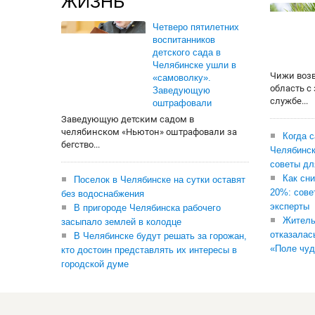
ЖИЗНЬ
Четверо пятилетних
воспитанников
детского сада в
Челябинске ушли в
Чижи воз
«самоволку».
область с
Заведующую
службе...
оштрафовали
Заведующую детским садом в
челябинском «Ньютон» оштрафовали за
Когда 
бегство...
Челябинск
советы дл
Как сни
Поселок в Челябинске на сутки оставят
20%: сове
без водоснабжения
эксперты
В пригороде Челябинска рабочего
Житель
засыпало землей в колодце
отказалас
В Челябинске будут решать за горожан,
«Поле чуд
кто достоин представлять их интересы в
городской думе