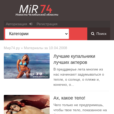
Авторизация
Регистрация
Поиск
Мир74.ру
» Материалы за 10.04.2008
Лучшие купальники
лучших актеров
В преддверье лета многие из
нас начинают задумываться о
тепле, о солнце, о пляже и,
конечно, о...
Ах, какое тело!
Чего только не предпримешь,
чтобы твое тело, показанное на