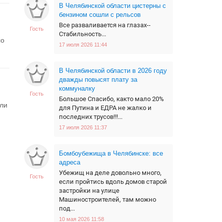
В Челябинской области цистерны с
бензином сошли с рельсов
Все разваливается на глазах--
Гость
Стабильность...
со
17 июля 2026 11:44
В Челябинской области в 2026 году
дважды повысят плату за
коммуналку
Гость
Большое Спасибо, както мало 20%
али
для Путина и ЕДРА не жалко и
последних трусов!!!...
17 июля 2026 11:37
Бомбоубежища в Челябинске: все
адреса
Убежищ на деле довольно много,
Гость
если пройтись вдоль домов старой
застройки на улице
Машиностроителей, там можно
под...
10 мая 2026 11:58