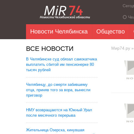
Сего
Че
Новости Челябинска
Общество
ВСЕ НОВОСТИ
Мир74.ру
»
В Челябинске суд обязал самокатчика
выплатить сбитой им пенсионерке 80
тысяч рублей
Челябинцу, до смерти забившему
отца, приняв того за вора, вынесли
приговор
НМУ возвращаются на Южный Урал
после месячного перерыва
Жительница Озерска, кинувшая