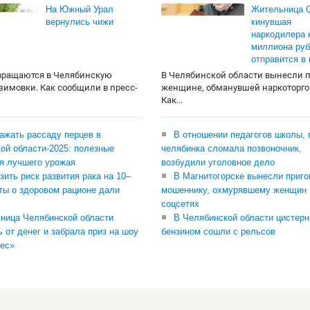
На Южный Урал
Жительница О
вернулись чижи
кинувшая
наркодилера 
миллиона руб
отправится в
вращаются в Челябинскую
В Челябинской области вынесли 
 зимовки. Как сообщили в пресс-
женщине, обманувшей наркоторго
Как...
сажать рассаду перцев в
В отношении педагогов школы, 
ой области-2025: полезные
челябинка сломала позвоночник,
я лучшего урожая
возбудили уголовное дело
зить риск развития рака на 10–
В Магнитогорске вынесли приго
ты о здоровом рационе дали
мошеннику, охмурявшему женщин 
соцсетях
ница Челябинской области
В Челябинской области цистерн
ь от денег и забрала приз на шоу
бензином сошли с рельсов
ес»