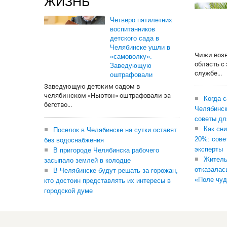
ЖИЗНЬ
Четверо пятилетних
воспитанников
детского сада в
Челябинске ушли в
Чижи воз
«самоволку».
область с
Заведующую
службе...
оштрафовали
Заведующую детским садом в
челябинском «Ньютон» оштрафовали за
Когда 
бегство...
Челябинск
советы дл
Как сни
Поселок в Челябинске на сутки оставят
20%: сове
без водоснабжения
эксперты
В пригороде Челябинска рабочего
Житель
засыпало землей в колодце
отказалас
В Челябинске будут решать за горожан,
«Поле чуд
кто достоин представлять их интересы в
городской думе