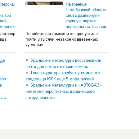
зерска,
На границе
Челябинской области
на три
снова развернули
лей,
крупную партию
 колонию
нелегальных казанов
приговор
Челябинская таможня не пропустила
вца.
почти 3 тысячи незаконно ввезенных
чугунных...
где
Уральские металлурги восстановили
почти две сотни гектаров земель
Генпрокуратура требует у семьи экс-
вор
владельца ЮГК еще 5 млрд рублей
в
Уральские металлурги и «АВТОВАЗ»
наметили перспективы дальнейшего
ы с
сотрудничества