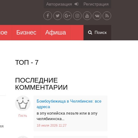
Авторизация
Регистрация
ное
Бизнес
Афиша
Поиск
ТОП - 7
ПОСЛЕДНИЕ
КОММЕНТАРИИ
Бомбоубежища в Челябинске: все
адреса
в зпу копейска лезьте или в зпу
Гость
челябиинска...
ия
18 июля 2026 11:27