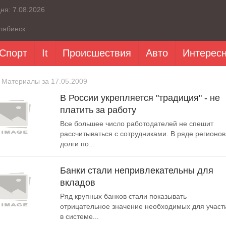
дня:
7.08.2026
лябинск
Спорт
It
Происшествия
Авто
Интерес
 Материалы за 17.05.2009
В России укрепляется "традиция" - не
платить за работу
Все большее число работодателей не спешит
рассчитываться с сотрудниками. В ряде регионов
долги по...
Банки стали непривлекательны для
вкладов
Ряд крупных банков стали показывать
отрицательное значение необходимых для участ
в системе...