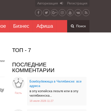
Авторизация
Регистрация
ное
Бизнес
Афиша
Поиск
ТОП - 7
ыми
ПОСЛЕДНИЕ
КОММЕНТАРИИ
Бомбоубежища в Челябинске: все
адреса
ду
в зпу копейска лезьте или в зпу
Гость
челябиинска...
18 июля 2026 11:27