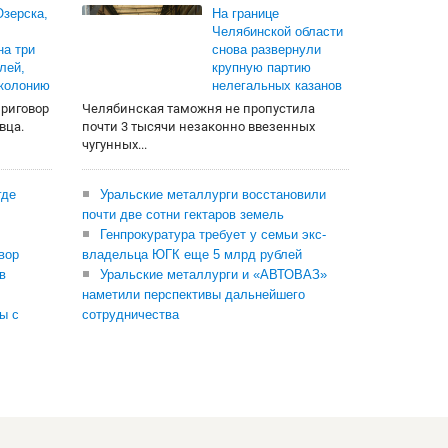
зерска,
На границе
Челябинской области
на три
снова развернули
лей,
крупную партию
 колонию
нелегальных казанов
приговор
Челябинская таможня не пропустила
вца.
почти 3 тысячи незаконно ввезенных
чугунных...
где
Уральские металлурги восстановили
почти две сотни гектаров земель
Генпрокуратура требует у семьи экс-
вор
владельца ЮГК еще 5 млрд рублей
в
Уральские металлурги и «АВТОВАЗ»
наметили перспективы дальнейшего
ы с
сотрудничества