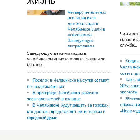
ЖИЗНЬ
Четверо пятилетних
воспитанников
детского сада в
Челябинске ушли в
Чижи воз
«самоволку».
область с
Заведующую
службе...
оштрафовали
Заведующую детским садом в
челябинском «Ньютон» оштрафовали за
Когда 
бегство...
Челябинск
советы дл
Как сни
Поселок в Челябинске на сутки оставят
20%: сове
без водоснабжения
эксперты
В пригороде Челябинска рабочего
Житель
засыпало землей в колодце
отказалас
В Челябинске будут решать за горожан,
«Поле чуд
кто достоин представлять их интересы в
городской думе