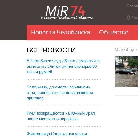
Сего
Че
Новости Челябинска
Общество
ВСЕ НОВОСТИ
Мир74.ру
»
В Челябинске суд обязал самокатчика
выплатить сбитой им пенсионерке 80
тысяч рублей
Челябинцу, до смерти забившему
отца, приняв того за вора, вынесли
приговор
НМУ возвращаются на Южный Урал
после месячного перерыва
Жительница Озерска, кинувшая