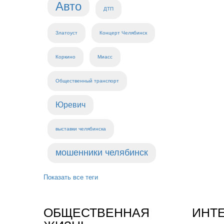
Авто
ДТП
Златоуст
Концерт Челябинск
Коркино
Миасс
Общественный транспорт
Юревич
выставки челябинска
мошенники челябинск
Показать все теги
ОБЩЕСТВЕННАЯ
ИНТ