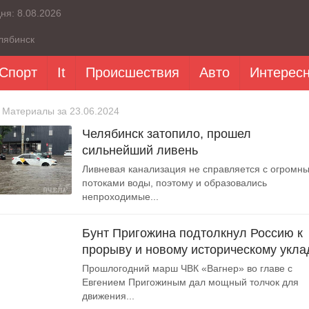
дня:
8.08.2026
лябинск
Спорт
It
Происшествия
Авто
Интерес
 Материалы за 23.06.2024
Челябинск затопило, прошел
сильнейший ливень
Ливневая канализация не справляется с огромн
потоками воды, поэтому и образовались
непроходимые...
Бунт Пригожина подтолкнул Россию к
прорыву и новому историческому укла
Прошлогодний марш ЧВК «Вагнер» во главе с
Евгением Пригожиным дал мощный толчок для
движения...