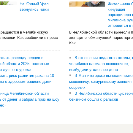
На Южный Урал
Жительница О
вернулись чижи
кинувшая
наркодилера 
миллиона руб
отправится в
вращаются в Челябинскую
В Челябинской области вынесли 
 зимовки. Как сообщили в пресс-
женщине, обманувшей наркоторго
Как...
сажать рассаду перцев в
В отношении педагогов школы, 
ой области-2025: полезные
челябинка сломала позвоночник,
я лучшего урожая
возбудили уголовное дело
зить риск развития рака на 10–
В Магнитогорске вынесли приго
ты о здоровом рационе дали
мошеннику, охмурявшему женщин 
соцсетях
ница Челябинской области
В Челябинской области цистерн
ь от денег и забрала приз на шоу
бензином сошли с рельсов
ес»