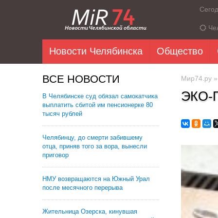
Сего
Че
Новости Челябинска
Общество
ВСЕ НОВОСТИ
Мир74.ру
ЭКО-
В Челябинске суд обязал самокатчика
выплатить сбитой им пенсионерке 80
тысяч рублей
Челябинцу, до смерти забившему
отца, приняв того за вора, вынесли
приговор
НМУ возвращаются на Южный Урал
после месячного перерыва
Жительница Озерска, кинувшая