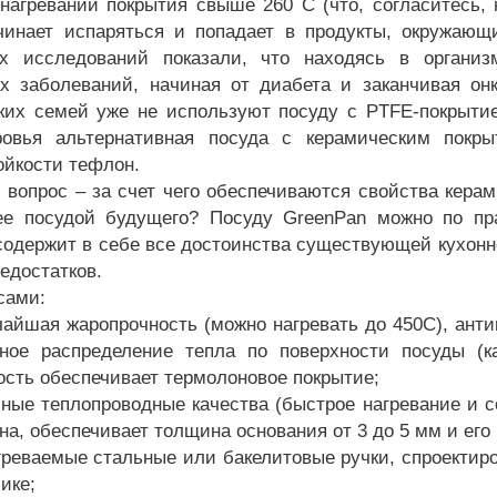
евании покрытия свыше 260 С (что, согласитесь, не
инает испаряться и попадает в продукты, окружающи
их исследований показали, что находясь в органи
х заболеваний, начиная от диабета и заканчивая он
ких семей уже не используют посуду с PTFE-покрытие
ровья альтернативная посуда с керамическим покр
ойкости тефлон.
 вопрос – за счет чего обеспечиваются свойства кера
ее посудой будущего? Посуду GreenPan можно по пра
содержит в себе все достоинства существующей кухонно
недостатков.
сами:
йшая жаропрочность (можно нагревать до 450С), анти
ное распределение тепла по поверхности посуды (к
ость обеспечивает термолоновое покрытие;
ые теплопроводные качества (быстрое нагревание и со
уна, обеспечивает толщина основания от 3 до 5 мм и ег
реваемые стальные или бакелитовые ручки, спроектир
мике;