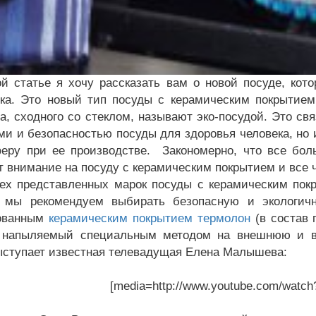
татье я хочу рассказать вам о новой посуде, котор
ка. Это новый тип посуды с керамическим покрытием
а, сходного со стеклом, называют эко-посудой. Это св
ми и безопасностью посуды для здоровья человека, но
еру при ее производстве. Закономерно, что все бол
 внимание на посуду с керамическим покрытием и все 
представленных марок посуды с керамическим покры
, мы рекомендуем выбирать безопасную и экологич
тованным
керамическим покрытием термолон
(в состав 
 напыляемый специальным методом на внешнюю и вн
ыступает известная телевадущая Елена Малышева:
[media=http://www.youtube.com/watc