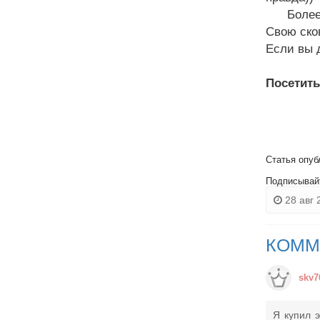
Более по
Свою сков
Если вы д
Посетит
Статья опуб
Подписывай
28 авг 
КОММ
skv7
Я купил э