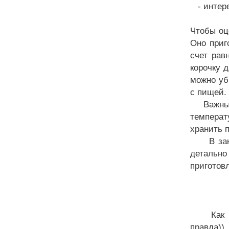
- интере
Чтобы оц
Оно приг
счет рав
корочку 
можно уб
с пищей.
Важный п
температ
хранить 
В заклю
детальн
приготов
Как пост
правда))