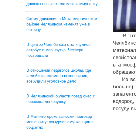
дважды повысят плату за коммуналку
Схему движения в Металлургическом
районе Челябинска изменят уже в
пятницу
В этой с
Челябинс
В центре Челябинска столкнулись
материал
автобус и маршрутка. Четверо
пострадали
свойства
в атмосф
В отношении педагогов школы, где
обращают
челябинка сломала позвоночник,
Из всех 
возбудили уголовное дело
больше)
запатен
В Челябинской области поезд снес с
водород,
переезда легковушку
посуду в
В Магнитогорске вынесли приговор
мошеннику, охмурявшему женщин в
соцсетях