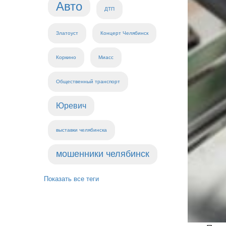
Авто
ДТП
Златоуст
Концерт Челябинск
Коркино
Миасс
Общественный транспорт
Юревич
выставки челябинска
мошенники челябинск
Показать все теги