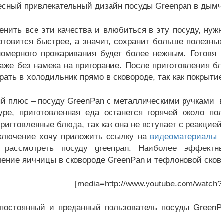
сный привлекательный дизайн посуды Greenpan в дымча
енить все эти качества и влюбиться в эту посуду, нуж
отовится быстрее, а значит, сохранит больше полезны
номерного прожаривания будет более нежным. Готовя
даже без намека на пригорание. После приготовления б
рать в холодильник прямо в сковороде, так как покрыти
люс – посуду GreenPan с металлическими ручками вы
уре, приготовленная еда останется горячей около п
пригтовленные блюда, так как она не вступает с реакци
чение хочу приложить ссылку на
видеоматериалы 
о рассмотреть посуду greenpan. Наиболее эффект
ление яичницы в сковороде GreenPan и тефлоновой ско
[media=http://www.youtube.com/watc
оянный и преданный пользователь посуды GreenPan 