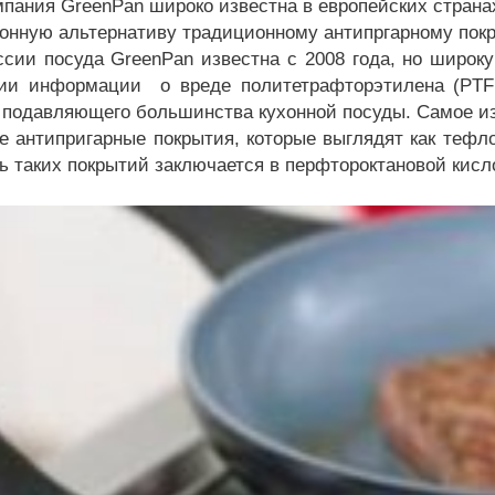
пания GreenPan широко известна в европейских странах
онную альтернативу традиционному антипргарному пок
 посуда GreenPan известна с 2008 года, но широкую
ии информации о вреде политетрафторэтилена (PTFE)
 подавляющего большинства кухонной посуды. Самое из
е антипригарные покрытия, которые выглядят как тефл
ь таких покрытий заключается в перфтороктановой кисл