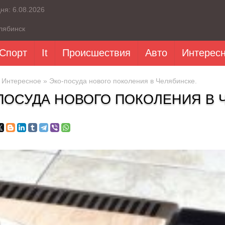
дня:
6.08.2026
лябинск
Спорт
It
Происшествия
Авто
Интерес
»
Интересное
» Эко-посуда нового поколения в Челябинске.
ПОСУДА НОВОГО ПОКОЛЕНИЯ В 