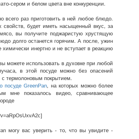
то-сером и белом цвета вне конкуренции.
но всего раз приготовить в ней любое блюдо.
х свойств, будет иметь насыщенный вкус, за
 мясо, вы получите поджаристую хрустящую
людо долго останется горячим. А после, ужин
е химически инертно и не вступает в реакцию
 можете использовать в духовке при любой
олучаса, в этой посуде можно без опасений
ей с термолоновым покрытием.
о посуде GreenPan
, на которых можно более
ным мне показалось видео, сравнивающее
вороде
h?v=aRpOsUxvA2c]
могу вас уверить - то, что вы увидите -