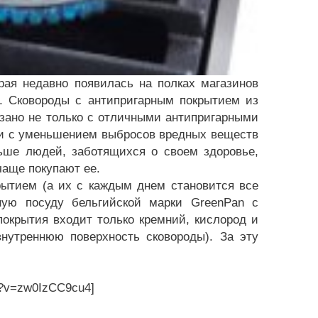
ая недавно появилась на полках магазинов
. Сковороды с антипригарным покрытием из
язано не только с отличными антипригарными
 и с уменьшением выбросов вредных веществ
ьше людей, заботящихся о своем здоровье,
чаще покупают ее.
тием (а их с каждым днем становится все
ную посуду бельгийской марки GreenPan с
покрытия входит только кремний, кислород и
утреннюю поверхность сковороды). За эту
h?v=zw0IzCC9cu4]