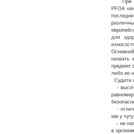
При нагр
PFOA нач
последн
различны
европейс
для здо
износост
Основной
назвать 
предмет 
либо ее 
Судите 
- высоча
равномер
безопасн
- отличн
как у чуг
- не наг
в эргоно