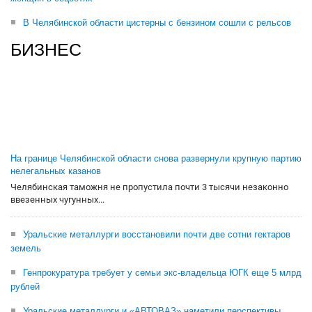
В Челябинской области цистерны с бензином сошли с рельсов
БИЗНЕС
На границе Челябинской области снова развернули крупную партию
нелегальных казанов
Челябинская таможня не пропустила почти 3 тысячи незаконно
ввезенных чугунных...
Уральские металлурги восстановили почти две сотни гектаров
земель
Генпрокуратура требует у семьи экс-владельца ЮГК еще 5 млрд
рублей
Уральские металлурги и «АВТОВАЗ» наметили перспективы