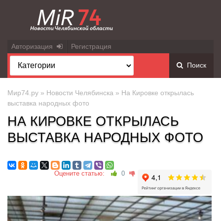
Авторизация
Регистрация
Поиск
Мир74.ру
»
Новости Челябинска
» На Кировке открылась
выставка народных фото
НА КИРОВКЕ ОТКРЫЛАСЬ
ВЫСТАВКА НАРОДНЫХ ФОТО
Оцените статью:
0