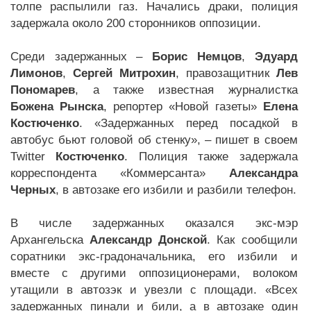
толпе распылили газ. Начались драки, полиция
задержала около 200 сторонников оппозиции.
Среди задержанных –
Борис Немцов
,
Эдуард
Лимонов
,
Сергей Митрохин
, правозащитник
Лев
Пономарев
, а также известная журналистка
Божена Рынска
, репортер «Новой газеты»
Елена
Костюченко
. «Задержанных перед посадкой в
автобус бьют головой об стенку», – пишет в своем
Twitter
Костюченко
. Полиция также задержала
корреспондента «Коммерсанта»
Александра
Черных
, в автозаке его избили и разбили телефон.
В числе задержанных оказался экс-мэр
Архангельска
Александр Донской
. Как сообщили
соратники экс-градоначальника, его избили и
вместе с другими оппозиционерами, волоком
утащили в автозэк и увезли с площади. «Всех
задержанных пинали и били, а в автозаке один