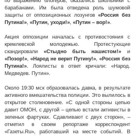
по выражению блогеров, оказались школьники с
барабанами. Им была отведена роль шумовой
защиты от оппозиционных лозунгов
«Россия без
Путина!»
,
«Путин, уходи!»
,
«Путин – вор!»
.
Акция оппозиции началась с противостояния с
кремлевской молодежью. Протестующие
скандировали
«Стыдно быть нашистом!»
и
«Позор!»
,
«Народ не верит Путину!»
,
«Россия без
Путина!»
. Лоялисты в ответ кричали: «Народ.
Медведев. Путин».
Около 19:30 мск образовалась давка, в результате
активного вмешательства полиции. Это вылилось в
открытое столкновение. «С одной стороны цепью
давит ОМОН, с другой – цепью встали активисты в
зеленых фартуках. Сдавливают с двух сторон», –
отметил в своем репортаже корреспондент
«Газеты.Ru», работавший на месте событий. В