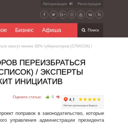
Авторизация
Регистрация
ное
Бизнес
Афиша
Поиск
ься смогут менее 30% губернаторов (СПИСОК) /
РОВ ПЕРЕИЗБРАТЬСЯ
СПИСОК) / ЭКСПЕРТЫ
ЖИТ ИНИЦИАТИВ
Оцените статью:
0
роект поправок в законодательство, которые
ого управления администрации президента