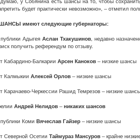
 думаю, у Собянина есть шансы на то, чтобы сохранить
апретить будет практически невозможно», – отметил пол
ШАНСЫ имеют следующие губернаторы:
спублики Адыгея
Аслан Тхакушинов
, недавно назначен
риск получить референдум по отзыву.
т Кабардино-Балкарии
Арсен Каноков
– низкие шансы
нт Калмыкии
Алексей Орлов
– низкие шансы
т Карачаево-Черкессии Рашид Темрезов – низкие шанс
релии
Андрей Нелидов
–
никаких шансов
спублики Коми
Вячеслав Гайзер
– низкие шансы
т Северной Осетии
Таймураз Мансуров
– крайне низки