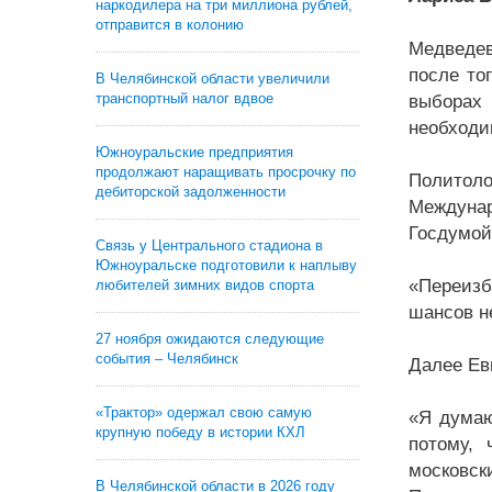
наркодилера на три миллиона рублей,
отправится в колонию
Медведев
после то
В Челябинской области увеличили
транспортный налог вдвое
выборах 
необходи
Южноуральские предприятия
продолжают наращивать просрочку по
Политол
дебиторской задолженности
Междуна
Госдумой
Связь у Центрального стадиона в
Южноуральске подготовили к наплыву
«Переизб
любителей зимних видов спорта
шансов не
27 ноября ожидаются следующие
события – Челябинск
Далее Евг
«Трактор» одержал свою самую
«Я думаю
крупную победу в истории КХЛ
потому, 
московск
В Челябинской области в 2026 году