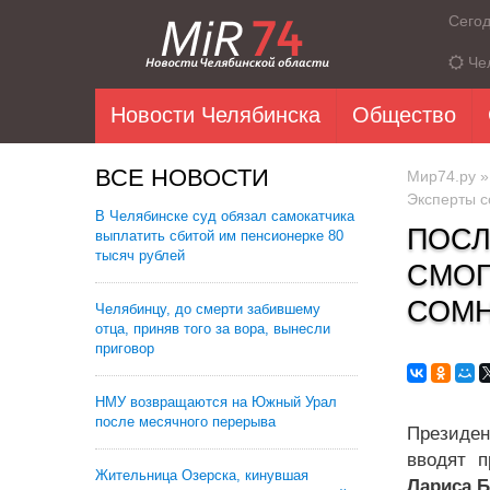
Сего
Че
Новости Челябинска
Общество
ВСЕ НОВОСТИ
Мир74.ру
Эксперты с
В Челябинске суд обязал самокатчика
ПОСЛ
выплатить сбитой им пенсионерке 80
тысяч рублей
СМОГ
СОМН
Челябинцу, до смерти забившему
отца, приняв того за вора, вынесли
приговор
НМУ возвращаются на Южный Урал
после месячного перерыва
Президе
вводят п
Жительница Озерска, кинувшая
Лариса 