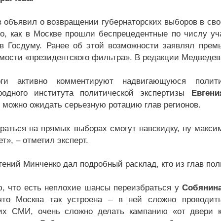
 объявил о возвращении губернаторских выборов в сво
го, как в Москве прошли беспрецедентные по числу у
в Госдуму. Ранее об этой возможности заявлял прем
мости «президентского фильтра». В редакции Медведева
оги активно комментируют надвигающуюся полит
родного института политической экспертизы
Евген
 можно ожидать серьезную ротацию глав регионов.
раться на прямых выборах смогут навскидку, ну максим
т», – отметил эксперт.
ений Минченко дал подробный расклад, кто из глав поль
, что есть неплохие шансы переизбраться у
Собянин
что Москва так устроена – в ней сложно проводит
их СМИ, очень сложно делать кампанию «от двери к 