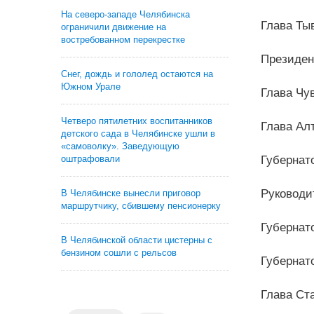
На северо-западе Челябинска
Глава Т
ограничили движение на
востребованном перекрестке
Президе
Снег, дождь и гололед остаются на
Южном Урале
Глава Ч
Четверо пятилетних воспитанников
Глава Ал
детского сада в Челябинске ушли в
«самоволку». Заведующую
оштрафовали
Губернат
Руководи
В Челябинске вынесли приговор
маршрутчику, сбившему пенсионерку
Губернат
В Челябинской области цистерны с
бензином сошли с рельсов
Губернат
Глава Ст