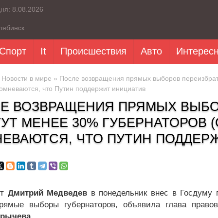
дня:
8.08.2026
лябинск
Спорт
It
Происшествия
Авто
Интерес
»
Новости в мире
» После возвращения прямых выборов переизбрат
омневаются, что Путин поддержит инициатив
Е ВОЗВРАЩЕНИЯ ПРЯМЫХ ВЫБО
УТ МЕНЕЕ 30% ГУБЕРНАТОРОВ (
ЕВАЮТСЯ, ЧТО ПУТИН ПОДДЕР
нт
Дмитрий Медведев
в понедельник внес в Госдуму п
рямые выборы губернаторов, объявила глава правов
Брычева.