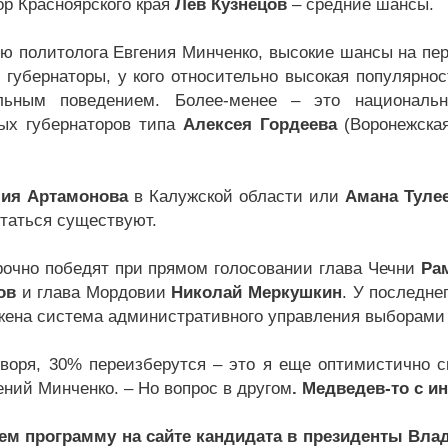
ор Красноярского края
Лев Кузнецов
– средние шансы.
ю политолога Евгения Минченко, высокие шансы на пер
 губернаторы, у кого относительно высокая популярнос
альным поведением. Более-менее – это национальн
ых губернаторов типа
Алексея Гордеева
(Воронежска
лия Артамонова
в Калужской области или
Амана Туле
таться существуют.
рочно победят при прямом голосовании глава Чечни
Ра
ов
и глава Мордовии
Николай Меркушкин
. У последне
жена система административного управления выборами –
оворя, 30% переизберутся – это я еще оптимистично с
ений Минченко. – Но вопрос в другом
. Медведев-то с и
м программу на сайте кандидата в президенты Влад