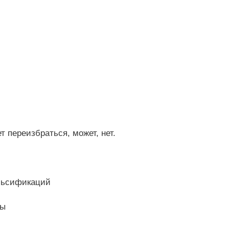
 переизбраться, может, нет.
льсификаций
сы