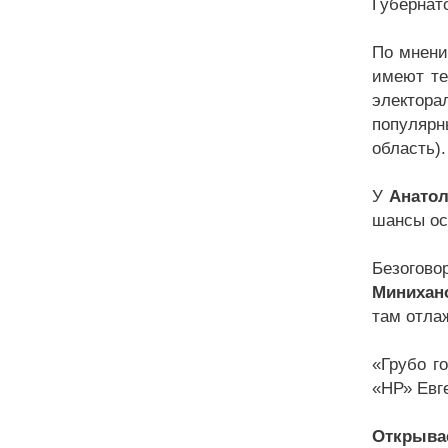
Губернат
По мнени
имеют те
электор
популярн
область).
У
Анато
шансы ос
Безогово
Минихан
там отла
«Грубо г
«НР» Евг
Открывае