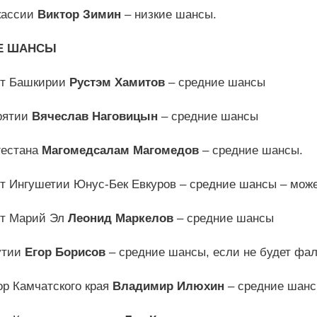
кассии
Виктор Зимин
– низкие шансы.
Е ШАНСЫ
нт Башкирии
Рустэм Хамитов
– средние шансы
рятии
Вячеслав Наговицын
– средние шансы
гестана
Магомедсалам Магомедов
– средние шансы.
т Ингушетии Юнус-Бек Евкуров – средние шансы – может
нт Марий Эл
Леонид Маркелов
– средние шансы
утии
Егор Борисов
– средние шансы, если не будет фа
ор Камчатского края
Владимир Илюхин
– средние шан