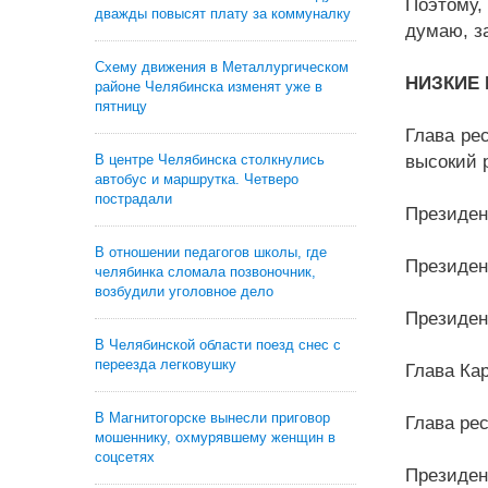
Поэтому,
дважды повысят плату за коммуналку
думаю, з
Схему движения в Металлургическом
НИЗКИЕ 
районе Челябинска изменят уже в
пятницу
Глава ре
В центре Челябинска столкнулись
высокий 
автобус и маршрутка. Четверо
пострадали
Президен
В отношении педагогов школы, где
Президе
челябинка сломала позвоночник,
возбудили уголовное дело
Президен
В Челябинской области поезд снес с
переезда легковушку
Глава Ка
В Магнитогорске вынесли приговор
Глава ре
мошеннику, охмурявшему женщин в
соцсетях
Президен