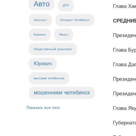
Авто
Глава Ха
ДТП
СРЕДНИ
Златоуст
Концерт Челябинск
Президе
Коркино
Миасс
Глава Бу
Общественный транспорт
Юревич
Глава Да
Президен
выставки челябинска
мошенники челябинск
Президе
Показать все теги
Глава Як
Губернат