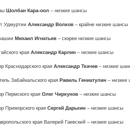
ывы
Шолбан Кара-оол
– низкие шансы
нт Удмуртии
Александр Волков
– крайне низкие шансы
увашии
Михаил Игнатьев
– скорее низкие шансы
тайского края
Александр Карлин
– низкие шансы
ор Краснодарского края
Александр Ткачев
– низкие шан
тель Забайкальского края
Равиль Гениатулин
– низкие
ор Пермского края
Олег Чиркунов
– низкие шансы
ор Приморского края
Сергей Дарькин
– низкие шансы
авропольского края Валерий Гаевский – низкие шансы