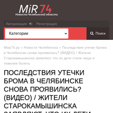
Авторизация
Регистрация
Поиск
Мир74.ру
»
Новости Челябинска
» Последствия утечки брома
в Челябинске снова проявились? (ВИДЕО) / Жители
Старокамышинска заявляют, что их дети стали чаще и
тяжелее болеть
ПОСЛЕДСТВИЯ УТЕЧКИ
БРОМА В ЧЕЛЯБИНСКЕ
СНОВА ПРОЯВИЛИСЬ?
(ВИДЕО) / ЖИТЕЛИ
СТАРОКАМЫШИНСКА