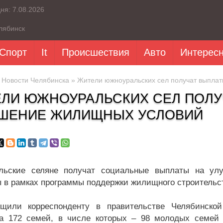
дня:
7.08.2026
лябинск
Спорт
It
Происшествия
Авто
Интерес
»
Новости Челябинска
» Жители южноуральских сел получат выпла
ЛИ ЮЖНОУРАЛЬСКИХ СЕЛ ПОЛУ
ШЕНИЕ ЖИЛИЩНЫХ УСЛОВИЙ
льские селяне получат социальные выплаты на ул
 в рамках программы поддержки жилищного строительст
щили корреспонденту в правительстве Челябинской
а 172 семей, в числе которых – 98 молодых семей 