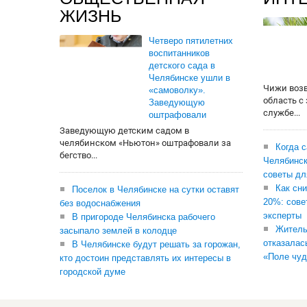
ЖИЗНЬ
Четверо пятилетних
воспитанников
детского сада в
Челябинске ушли в
Чижи воз
«самоволку».
область с
Заведующую
службе...
оштрафовали
Заведующую детским садом в
челябинском «Ньютон» оштрафовали за
Когда 
бегство...
Челябинск
советы дл
Как сни
Поселок в Челябинске на сутки оставят
20%: сове
без водоснабжения
эксперты
В пригороде Челябинска рабочего
Житель
засыпало землей в колодце
отказалас
В Челябинске будут решать за горожан,
«Поле чуд
кто достоин представлять их интересы в
городской думе