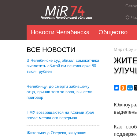
Сего
Че
Новости Челябинска
Общество
ВСЕ НОВОСТИ
Мир74.ру
ЖИТЕ
В Челябинске суд обязал самокатчика
выплатить сбитой им пенсионерке 80
УЛУЧ
тысяч рублей
Челябинцу, до смерти забившему
отца, приняв того за вора, вынесли
приговор
Южноура
выделены
НМУ возвращаются на Южный Урал
после месячного перерыва
Как сооб
Жительница Озерска, кинувшая
поддержк