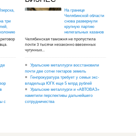
зерска,
На границе
Челябинской области
на три
снова развернули
лей,
крупную партию
 колонию
нелегальных казанов
приговор
Челябинская таможня не пропустила
вца.
почти 3 тысячи незаконно ввезенных
чугунных...
где
Уральские металлурги восстановили
почти две сотни гектаров земель
Генпрокуратура требует у семьи экс-
вор
владельца ЮГК еще 5 млрд рублей
в
Уральские металлурги и «АВТОВАЗ»
наметили перспективы дальнейшего
ы с
сотрудничества