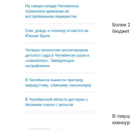
На северо-западе Челябинска
ограничили движение на
востребованном перекрестке
Более 
Снег, дождь и гололед остаются на
бюджетн
Южном Урале
Четверо пятилетних воспитанников
детского сада в Челябинске ушли в
«самоволку». Заведующую
оштрафовали
В Челябинске вынесли приговор
маршрутчику, сбившему пенсионерку
В Челябинской области цистерны с
бензином сошли с рельсов
В теку
южноура