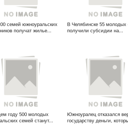
200 семей южноуральских
В Челябинске 55 молодых
иков получат жилье...
получили субсидии на...
щем году 500 молодых
Южноуралец отказался ве
льских семей станут...
государству деньги, которы