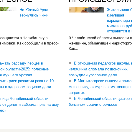
На Южный Урал
Жительница О
вернулись чижи
кинувшая
наркодилера 
миллиона руб
отправится в
вращаются в Челябинскую
В Челябинской области вынесли 
 зимовки. Как сообщили в пресс-
женщине, обманувшей наркоторго
Как...
сажать рассаду перцев в
В отношении педагогов школы, 
ой области-2025: полезные
челябинка сломала позвоночник,
я лучшего урожая
возбудили уголовное дело
зить риск развития рака на 10–
В Магнитогорске вынесли приго
ты о здоровом рационе дали
мошеннику, охмурявшему женщин 
соцсетях
ница Челябинской области
В Челябинской области цистерн
ь от денег и забрала приз на шоу
бензином сошли с рельсов
ес»