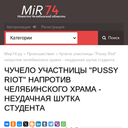
Авторизация
Регистрация
Поиск
Мир74.ру
»
Происшествия
» Чучело участницы "Pussy Riot"
напротив челябинского храма - неудачная шутка студента
ЧУЧЕЛО УЧАСТНИЦЫ "PUSSY
RIOT" НАПРОТИВ
ЧЕЛЯБИНСКОГО ХРАМА -
НЕУДАЧНАЯ ШУТКА
СТУДЕНТА