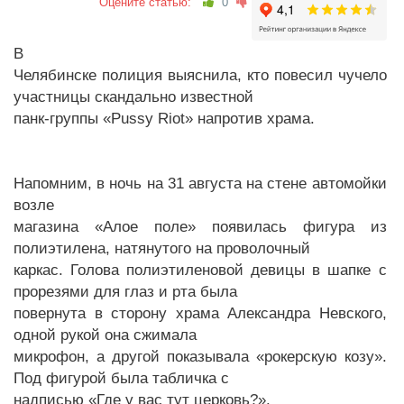
Оцените статью:
0
В
Челябинске полиция выяснила, кто повесил чучело
участницы скандально известной
панк-группы «Pussy Riot» напротив храма.
Напомним, в ночь на 31 августа на стене автомойки
возле
магазина «Алое поле» появилась фигура из
полиэтилена, натянутого на проволочный
каркас. Голова полиэтиленовой девицы в шапке с
прорезями для глаз и рта была
повернута в сторону храма Александра Невского,
одной рукой она сжимала
микрофон, а другой показывала «рокерскую козу».
Под фигурой была табличка с
надписью «Где у вас тут церковь?».