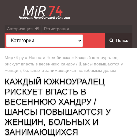
Авторизация
Регистрация
Поиск
Мир74.ру
»
Новости Челябинска
» Каждый южноуралец
рискует впасть в весеннюю хандру / Шансы повышаются у
женщин, больных и занимающихся нелюбимым делом
КАЖДЫЙ ЮЖНОУРАЛЕЦ
РИСКУЕТ ВПАСТЬ В
ВЕСЕННЮЮ ХАНДРУ /
ШАНСЫ ПОВЫШАЮТСЯ У
ЖЕНЩИН, БОЛЬНЫХ И
ЗАНИМАЮЩИХСЯ