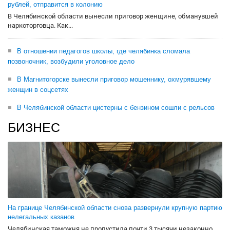
рублей, отправится в колонию
В Челябинской области вынесли приговор женщине, обманувшей
наркоторговца. Как...
В отношении педагогов школы, где челябинка сломала
позвоночник, возбудили уголовное дело
В Магнитогорске вынесли приговор мошеннику, охмурявшему
женщин в соцсетях
В Челябинской области цистерны с бензином сошли с рельсов
БИЗНЕС
На границе Челябинской области снова развернули крупную партию
нелегальных казанов
Челябинская таможня не пропустила почти 3 тысячи незаконно