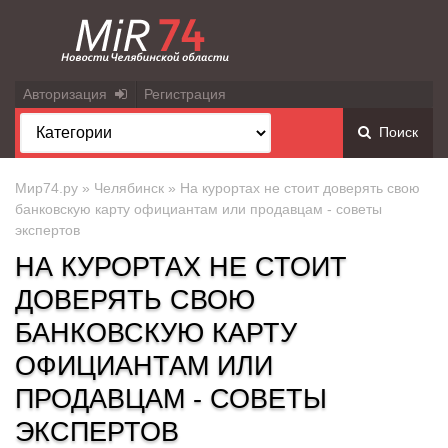
Авторизация
Регистрация
Поиск
Мир74.ру
»
Челябинск
» На курортах не стоит доверять свою
банковскую карту официантам или продавцам - советы
экспертов
НА КУРОРТАХ НЕ СТОИТ
ДОВЕРЯТЬ СВОЮ
БАНКОВСКУЮ КАРТУ
ОФИЦИАНТАМ ИЛИ
ПРОДАВЦАМ - СОВЕТЫ
ЭКСПЕРТОВ