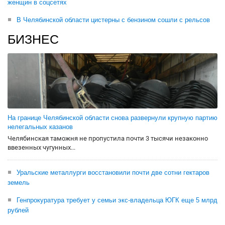
женщин в соцсетях
В Челябинской области цистерны с бензином сошли с рельсов
БИЗНЕС
На границе Челябинской области снова развернули крупную партию
нелегальных казанов
Челябинская таможня не пропустила почти 3 тысячи незаконно
ввезенных чугунных...
Уральские металлурги восстановили почти две сотни гектаров
земель
Генпрокуратура требует у семьи экс-владельца ЮГК еще 5 млрд
рублей