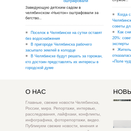
оштрафовали
Заведующую детским садом в
челябинском «Ньютон» оштрафовали за
Когда 
бегство...
Челябинск
советы дл
Как сни
Поселок в Челябинске на сутки оставят
20%: сове
без водоснабжения
эксперты
В пригороде Челябинска рабочего
Житель
засыпало землей в колодце
отказалас
В Челябинске будут решать за горожан,
«Поле чуд
кто достоин представлять их интересы в
городской думе
О НАС
НОВЫ
Главные, свежие новости Челябинска,
России, мира. Репортажи, интервью,
расследования, лайфхаки, конфликты,
инфографика, фоторепортажи, видео.
Публикуем свежие новости, мнения и