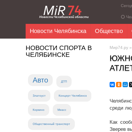
Сего
Че
Новости Челябинска
Общество
НОВОСТИ СПОРТА В
Мир74.ру
ЧЕЛЯБИНСКЕ
ЮЖНО
АТЛЕ
Авто
ДТП
Златоуст
Концерт Челябинск
Челябинс
среди лю
Коркино
Миасс
Как сооб
Общественный транспорт
Зверев в