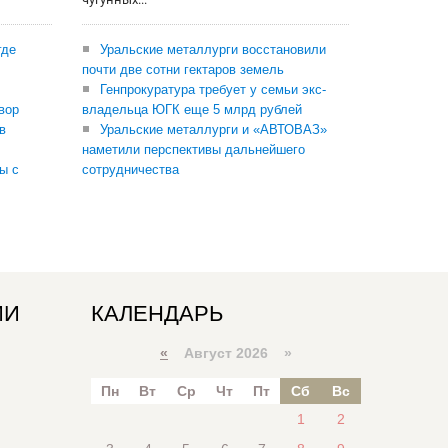
где
Уральские металлурги восстановили
почти две сотни гектаров земель
Генпрокуратура требует у семьи экс-
вор
владельца ЮГК еще 5 млрд рублей
в
Уральские металлурги и «АВТОВАЗ»
наметили перспективы дальнейшего
ы с
сотрудничества
ИИ
КАЛЕНДАРЬ
«
Август 2026 »
Пн
Вт
Ср
Чт
Пт
Сб
Вс
1
2