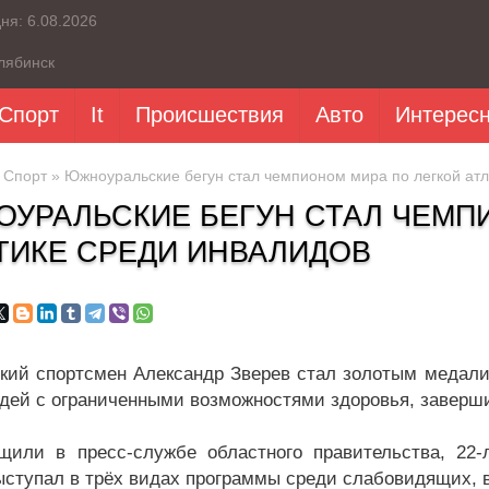
дня:
6.08.2026
лябинск
Спорт
It
Происшествия
Авто
Интерес
»
Спорт
» Южноуральские бегун стал чемпионом мира по легкой атл
УРАЛЬСКИЕ БЕГУН СТАЛ ЧЕМП
ТИКЕ СРЕДИ ИНВАЛИДОВ
кий спортсмен Александр Зверев стал золотым медалис
дей с ограниченными возможностями здоровья, заверш
щили в пресс-службе областного правительства, 22-
ыступал в трёх видах программы среди слабовидящих, в