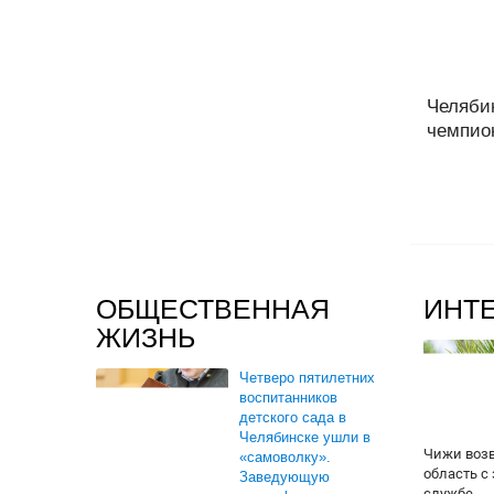
Челяби
чемпион
ОБЩЕСТВЕННАЯ
ИНТ
ЖИЗНЬ
Четверо пятилетних
воспитанников
детского сада в
Челябинске ушли в
Чижи воз
«самоволку».
область с
Заведующую
службе...