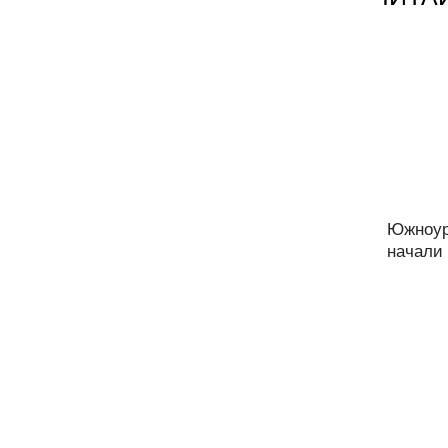
Южноур
начали 