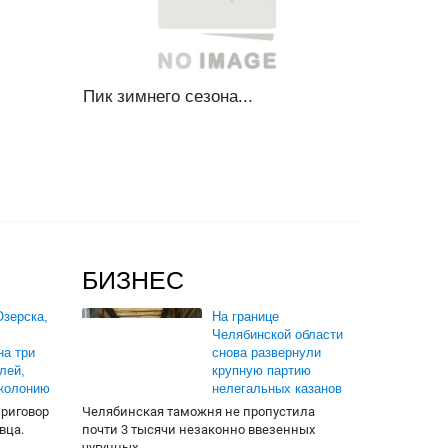
Пик зимнего сезона...
БИЗНЕС
зерска,
На границе
Челябинской области
на три
снова развернули
лей,
крупную партию
 колонию
нелегальных казанов
приговор
Челябинская таможня не пропустила
вца.
почти 3 тысячи незаконно ввезенных
чугунных...