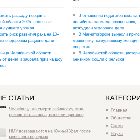
сажать рассаду перцев в
В отношении педагогов школы, 
ой области-2025: полезные
челябинка сломала позвоночник,
я лучшего урожая
возбудили уголовное дело
зить риск развития рака на 10–
В Магнитогорске вынесли приго
ты о здоровом рационе дали
мошеннику, охмурявшему женщин 
соцсетях
ница Челябинской области
В Челябинской области цистерн
ь от денег и забрала приз на шоу
бензином сошли с рельсов
ес»
Е СТАТЬИ
КАТЕГОР
Челябинцу, до смерти забившему отца,
Главная
приняв того за вора, вынесли приговор
Общество
Спорт
НМУ возвращаются на Южный Урал после
Наука
месячного перерыва