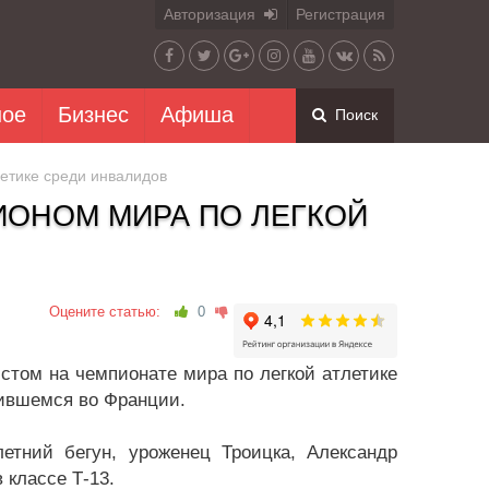
Авторизация
Регистрация
ное
Бизнес
Афиша
Поиск
етике среди инвалидов
ИОНОМ МИРА ПО ЛЕГКОЙ
Оцените статью:
0
том на чемпионате мира по легкой атлетике
ившемся во Франции.
летний бегун, уроженец Троицка, Александр
 классе Т-13.