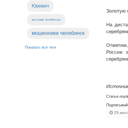
Юревич
Золотую м
выставки челябинска
На диста
серебрян
мошенники челябинск
Отметим,
Показать все теги
России з
серебрян
Источник
Статья опуб
Подписывай
29 июл 