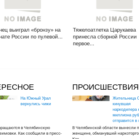
нец выиграл «бронзу» на
Тяжелоатлетка Царукаева
ате России по пулевой...
принесла сборной России
первое...
ЕРЕСНОЕ
ПРОИСШЕСТВИЯ
На Южный Урал
Жительница О
вернулись чижи
кинувшая
наркодилера 
миллиона руб
отправится в
вращаются в Челябинскую
В Челябинской области вынесли 
 зимовки. Как сообщили в пресс-
женщине, обманувшей наркоторго
Как...