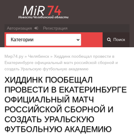
Авторизация
Регистрация
Поиск
Мир74.ру
»
Челябинск
» Хиддинк пообещал провести в
Екатеринбурге официальный матч российской сборной и
создать Уральскую футбольную академию
ХИДДИНК ПООБЕЩАЛ
ПРОВЕСТИ В ЕКАТЕРИНБУРГЕ
ОФИЦИАЛЬНЫЙ МАТЧ
РОССИЙСКОЙ СБОРНОЙ И
СОЗДАТЬ УРАЛЬСКУЮ
ФУТБОЛЬНУЮ АКАДЕМИЮ