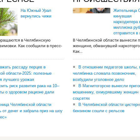
На Южный Урал
Жительница О
вернулись чижи
кинувшая
наркодилера 
миллиона руб
отправится в
вращаются в Челябинскую
В Челябинской области вынесли 
 зимовки. Как сообщили в пресс-
женщине, обманувшей наркоторго
Как...
сажать рассаду перцев в
В отношении педагогов школы, 
ой области-2025: полезные
челябинка сломала позвоночник,
я лучшего урожая
возбудили уголовное дело
зить риск развития рака на 10–
В Магнитогорске вынесли приго
ты о здоровом рационе дали
мошеннику, охмурявшему женщин 
соцсетях
ница Челябинской области
В Челябинской области цистерн
ь от денег и забрала приз на шоу
бензином сошли с рельсов
ес»