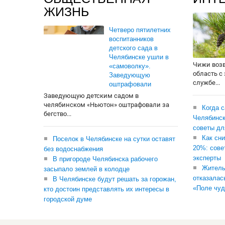
ЖИЗНЬ
Четверо пятилетних
воспитанников
детского сада в
Челябинске ушли в
Чижи воз
«самоволку».
область с
Заведующую
службе...
оштрафовали
Заведующую детским садом в
челябинском «Ньютон» оштрафовали за
Когда 
бегство...
Челябинск
советы дл
Как сни
Поселок в Челябинске на сутки оставят
20%: сове
без водоснабжения
эксперты
В пригороде Челябинска рабочего
Житель
засыпало землей в колодце
отказалас
В Челябинске будут решать за горожан,
«Поле чуд
кто достоин представлять их интересы в
городской думе