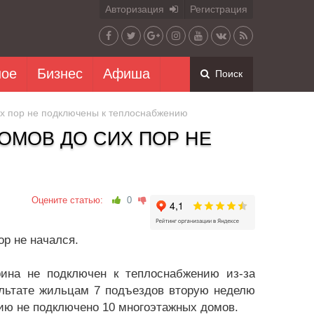
Авторизация
Регистрация
ное
Бизнес
Афиша
Поиск
их пор не подключены к теплоснабжению
ОМОВ ДО СИХ ПОР НЕ
Оцените статью:
0
ор не начался.
ина не подключен к теплоснабжению из-за
ультате жильцам 7 подъездов вторую неделю
нию не подключено 10 многоэтажных домов.