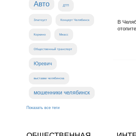
Авто
ДТП
Златоуст
Концерт Челябинск
В Челя
отопите
Коркино
Миасс
Общественный транспорт
Юревич
выставки челябинска
мошенники челябинск
Показать все теги
ОБЩЕСТВЕННАЯ
ИНТ