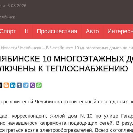
дня:
6.08.2026
лябинск
Спорт
It
Происшествия
Авто
Интерес
»
Новости Челябинска
» В Челябинске 10 многоэтажных домов до с
ЛЯБИНСКЕ 10 МНОГОЭТАЖНЫХ Д
ЛЮЧЕНЫ К ТЕПЛОСНАБЖЕНИЮ
торых жителей Челябинска отопительный сезон до сих п
дает корреспондент, жилой дом №10 по улице Гагар
но начавшегося капремонта подводящих сетей. В рез
ся греться возле электрообогревателей. Всего к отопле