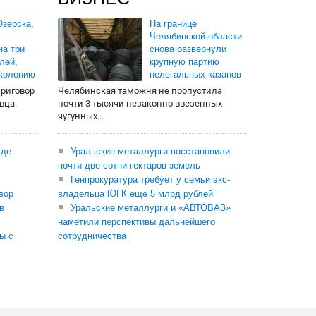
зерска,
На границе
Челябинской области
на три
снова развернули
лей,
крупную партию
 колонию
нелегальных казанов
приговор
Челябинская таможня не пропустила
вца.
почти 3 тысячи незаконно ввезенных
чугунных...
где
Уральские металлурги восстановили
почти две сотни гектаров земель
Генпрокуратура требует у семьи экс-
вор
владельца ЮГК еще 5 млрд рублей
в
Уральские металлурги и «АВТОВАЗ»
наметили перспективы дальнейшего
ы с
сотрудничества