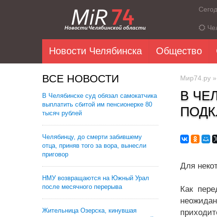
Сего
Че
Новости Челябинска
Общество
ВСЕ НОВОСТИ
Мир74.ру
В ЧЕ
В Челябинске суд обязал самокатчика
выплатить сбитой им пенсионерке 80
ПОДК
тысяч рублей
Челябинцу, до смерти забившему
отца, приняв того за вора, вынесли
приговор
Для неко
НМУ возвращаются на Южный Урал
после месячного перерыва
Как пере
неожидан
Жительница Озерска, кинувшая
приходит