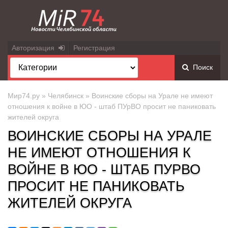
Авторизация
Регистрация
Поиск
Мир74.ру
»
Челябинск
» Воинские сборы на Урале не имеют
отношения к войне в ЮО - штаб ПУрВО просит не паниковать
жителей округа
ВОИНСКИЕ СБОРЫ НА УРАЛЕ
НЕ ИМЕЮТ ОТНОШЕНИЯ К
ВОЙНЕ В ЮО - ШТАБ ПУРВО
ПРОСИТ НЕ ПАНИКОВАТЬ
ЖИТЕЛЕЙ ОКРУГА