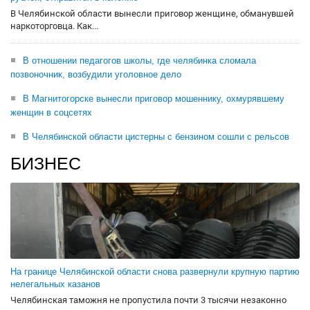
В Челябинской области вынесли приговор женщине, обманувшей
наркоторговца. Как...
В отношении педагогов школы, где челябинка сломала
позвоночник, возбудили уголовное дело
В Магнитогорске вынесли приговор мошеннику, охмурявшему
женщин в соцсетях
В Челябинской области цистерны с бензином сошли с рельсов
БИЗНЕС
На границе Челябинской области снова развернули крупную партию
нелегальных казанов
Челябинская таможня не пропустила почти 3 тысячи незаконно