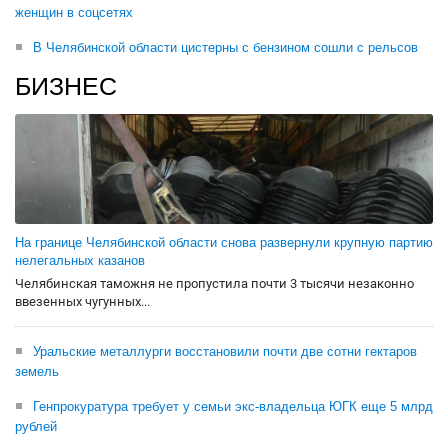
женщин в соцсетях
В Челябинской области цистерны с бензином сошли с рельсов
БИЗНЕС
На границе Челябинской области снова развернули крупную партию
нелегальных казанов
Челябинская таможня не пропустила почти 3 тысячи незаконно
ввезенных чугунных...
Уральские металлурги восстановили почти две сотни гектаров
земель
Генпрокуратура требует у семьи экс-владельца ЮГК еще 5 млрд
рублей