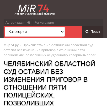
Авторизация
Регистрация
Поиск
Мир74.ру
»
Происшествия
» Челябинский областной суд
оставил без изменения приговор в отношении пяти
полицейских, позволивших осужденному совершить побег
ЧЕЛЯБИНСКИЙ ОБЛАСТНОЙ
СУД ОСТАВИЛ БЕЗ
ИЗМЕНЕНИЯ ПРИГОВОР В
ОТНОШЕНИИ ПЯТИ
ПОЛИЦЕЙСКИХ,
ПОЗВОЛИВШИХ