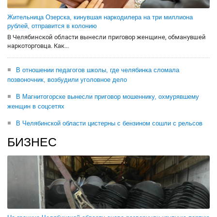
Жительница Озерска, кинувшая наркодилера на три миллиона
рублей, отправится в колонию
В Челябинской области вынесли приговор женщине, обманувшей
наркоторговца. Как...
В отношении педагогов школы, где челябинка сломала
позвоночник, возбудили уголовное дело
В Магнитогорске вынесли приговор мошеннику, охмурявшему
женщин в соцсетях
В Челябинской области цистерны с бензином сошли с рельсов
БИЗНЕС