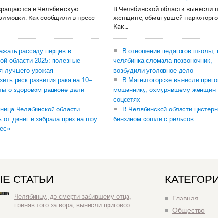
вращаются в Челябинскую
В Челябинской области вынесли 
 зимовки. Как сообщили в пресс-
женщине, обманувшей наркоторго
Как...
сажать рассаду перцев в
В отношении педагогов школы, 
ой области-2025: полезные
челябинка сломала позвоночник,
я лучшего урожая
возбудили уголовное дело
зить риск развития рака на 10–
В Магнитогорске вынесли приго
ты о здоровом рационе дали
мошеннику, охмурявшему женщин 
соцсетях
ница Челябинской области
В Челябинской области цистерн
ь от денег и забрала приз на шоу
бензином сошли с рельсов
ес»
Е СТАТЬИ
КАТЕГОР
Челябинцу, до смерти забившему отца,
Главная
приняв того за вора, вынесли приговор
Общество