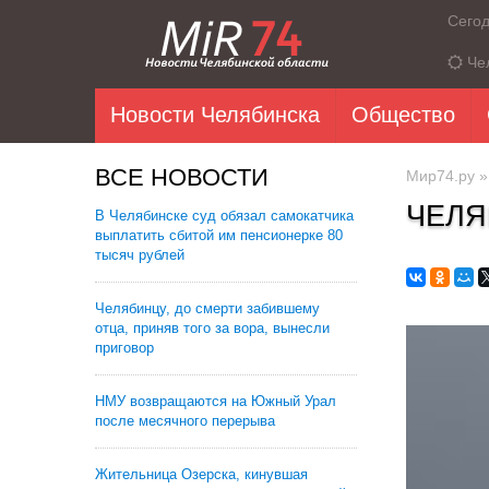
Сего
Че
Новости Челябинска
Общество
ВСЕ НОВОСТИ
Мир74.ру
ЧЕЛЯ
В Челябинске суд обязал самокатчика
выплатить сбитой им пенсионерке 80
тысяч рублей
Челябинцу, до смерти забившему
отца, приняв того за вора, вынесли
приговор
НМУ возвращаются на Южный Урал
после месячного перерыва
Жительница Озерска, кинувшая