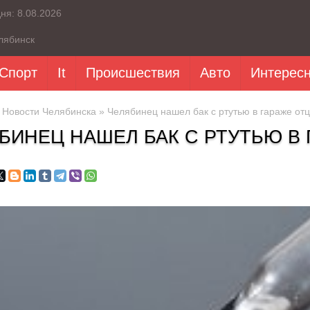
дня:
8.08.2026
лябинск
Спорт
It
Происшествия
Авто
Интерес
»
Новости Челябинска
» Челябинец нашел бак с ртутью в гараже от
БИНЕЦ НАШЕЛ БАК С РТУТЬЮ В