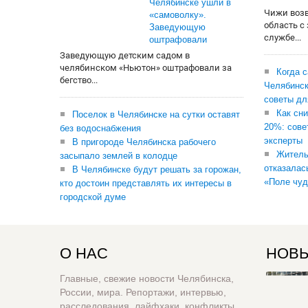
Челябинске ушли в
Чижи воз
«самоволку».
область с
Заведующую
службе...
оштрафовали
Заведующую детским садом в
челябинском «Ньютон» оштрафовали за
Когда 
бегство...
Челябинск
советы дл
Как сни
Поселок в Челябинске на сутки оставят
20%: сове
без водоснабжения
эксперты
В пригороде Челябинска рабочего
Житель
засыпало землей в колодце
отказалас
В Челябинске будут решать за горожан,
«Поле чуд
кто достоин представлять их интересы в
городской думе
О НАС
НОВЫ
Главные, свежие новости Челябинска,
России, мира. Репортажи, интервью,
расследования, лайфхаки, конфликты,