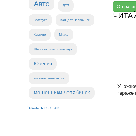
Авто
ДТП
Отправит
ЧИТА
Златоуст
Концерт Челябинск
Коркино
Миасс
Общественный транспорт
Юревич
выставки челябинска
У южно
мошенники челябинск
гараже 
Показать все теги