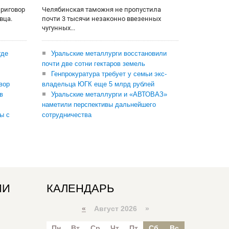
приговор
Челябинская таможня не пропустила
вца.
почти 3 тысячи незаконно ввезенных
чугунных...
где
Уральские металлурги восстановили
почти две сотни гектаров земель
Генпрокуратура требует у семьи экс-
вор
владельца ЮГК еще 5 млрд рублей
в
Уральские металлурги и «АВТОВАЗ»
наметили перспективы дальнейшего
ы с
сотрудничества
ИИ
КАЛЕНДАРЬ
«
Август 2026 »
Пн
Вт
Ср
Чт
Пт
Сб
Вс