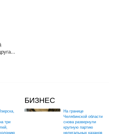
й
руга...
БИЗНЕС
зерска,
На границе
Челябинской области
на три
снова развернули
лей,
крупную партию
 колонию
нелегальных казанов