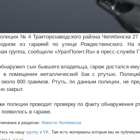
полиции № 4 Тракторозаводского района Челябинска 27
 одном из гаражей по улице Рождественского. На 
ная группа, сообщили «УралПолит.Ru» в пресс-службе 
обнаружил сын бывшего владельца, гараж достался ему 
 в помещении металлический бак с ртутью. Полицей
 около 800 граммов. Ртуть, по данным полиции, не пр
о закрыт.
ки полиции проводят проверку по факту обнаружения рт
 появилось в гараже.
ликована в разделах:
Новости Челябинска
тесь на нашу
группу в VK
. Там есть материалы которые мы не публикуем 