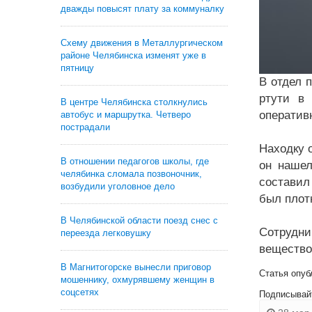
дважды повысят плату за коммуналку
Схему движения в Металлургическом
районе Челябинска изменят уже в
пятницу
В отдел 
ртути в
В центре Челябинска столкнулись
оператив
автобус и маршрутка. Четверо
пострадали
Находку 
В отношении педагогов школы, где
он нашел
челябинка сломала позвоночник,
составил
возбудили уголовное дело
был плотн
В Челябинской области поезд снес с
Сотрудни
переезда легковушку
вещество
В Магнитогорске вынесли приговор
Статья опуб
мошеннику, охмурявшему женщин в
соцсетях
Подписывай