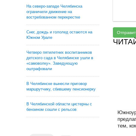
На северо-западе Челябинска
ограничили движение на
востребованном перекрестке
Снег, дождь и гололед остаются на
Отправит
Южном Урале
ЧИТА
Четверо пятилетних воспитанников
детского сада в Челябинске ушли в
«самоволку». Заведующую
оштрафовали
В Челябинске вынесли приговор
маршрутчику, сбившему пенсионерку
В Челябинской области цистерны с
бензином сошли с рельсов
Южноур
предла
тем, ком