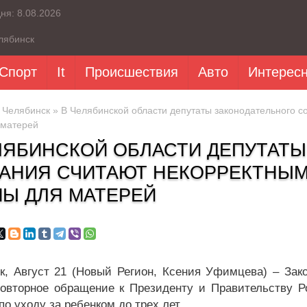
дня:
8.08.2026
лябинск
Спорт
It
Происшествия
Авто
Интерес
»
Челябинск
» В Челябинской области депутаты законодательного с
 матерей
ЛЯБИНСКОЙ ОБЛАСТИ ДЕПУТАТ
АНИЯ СЧИТАЮТ НЕКОРРЕКТНЫМ
Ы ДЛЯ МАТЕРЕЙ
к, Август 21 (Новый Регион, Ксения Уфимцева) – Зак
повторное обращение к Президенту и Правительству 
о уходу за ребенком до трех лет.