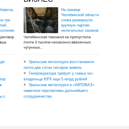
зерска,
На границе
Челябинской области
на три
снова развернули
лей,
крупную партию
 колонию
нелегальных казанов
приговор
Челябинская таможня не пропустила
вца.
почти 3 тысячи незаконно ввезенных
чугунных...
где
Уральские металлурги восстановили
почти две сотни гектаров земель
Генпрокуратура требует у семьи экс-
вор
владельца ЮГК еще 5 млрд рублей
в
Уральские металлурги и «АВТОВАЗ»
наметили перспективы дальнейшего
ы с
сотрудничества