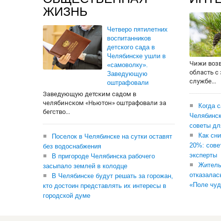
ЖИЗНЬ
Четверо пятилетних
воспитанников
детского сада в
Челябинске ушли в
Чижи воз
«самоволку».
область с
Заведующую
службе...
оштрафовали
Заведующую детским садом в
челябинском «Ньютон» оштрафовали за
Когда 
бегство...
Челябинск
советы дл
Как сни
Поселок в Челябинске на сутки оставят
20%: сове
без водоснабжения
эксперты
В пригороде Челябинска рабочего
Житель
засыпало землей в колодце
отказалас
В Челябинске будут решать за горожан,
«Поле чуд
кто достоин представлять их интересы в
городской думе