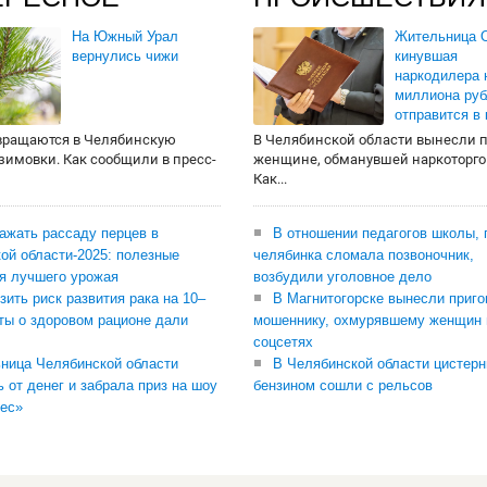
На Южный Урал
Жительница О
вернулись чижи
кинувшая
наркодилера 
миллиона руб
отправится в
вращаются в Челябинскую
В Челябинской области вынесли 
 зимовки. Как сообщили в пресс-
женщине, обманувшей наркоторго
Как...
сажать рассаду перцев в
В отношении педагогов школы, 
ой области-2025: полезные
челябинка сломала позвоночник,
я лучшего урожая
возбудили уголовное дело
зить риск развития рака на 10–
В Магнитогорске вынесли приго
ты о здоровом рационе дали
мошеннику, охмурявшему женщин 
соцсетях
ница Челябинской области
В Челябинской области цистерн
ь от денег и забрала приз на шоу
бензином сошли с рельсов
ес»