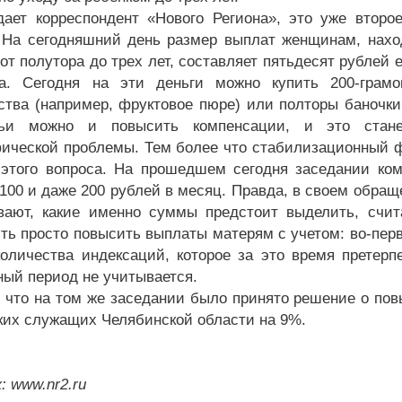
дает корреспондент «Нового Региона», это уже вто
 На сегодняшний день размер выплат женщинам, нахо
 от полутора до трех лет, составляет пятьдесят рублей
а. Сегодня на эти деньги можно купить 200-грамо
ства (например, фруктовое пюре) или полторы баночки 
ьи можно и повысить компенсации, и это стан
ической проблемы. Тем более что стабилизационный ф
этого вопроса. На прошедшем сегодня заседании ко
100 и даже 200 рублей в месяц. Правда, в своем обращ
вают, какие именно суммы предстоит выделить, счит
ть просто повысить выплаты матерям с учетом: во-пер
количества индексаций, которое за это время претер
ный период не учитывается.
 что на том же заседании было принято решение о пов
ких служащих Челябинской области на 9%.
: www.nr2.ru