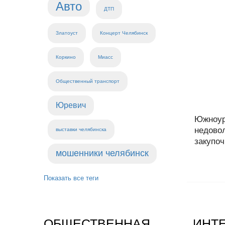
Авто
ДТП
Златоуст
Концерт Челябинск
Коркино
Миасс
Общественный транспорт
Юревич
Южноур
недово
выставки челябинска
закупоч
мошенники челябинск
Показать все теги
ОБЩЕСТВЕННАЯ
ИНТ