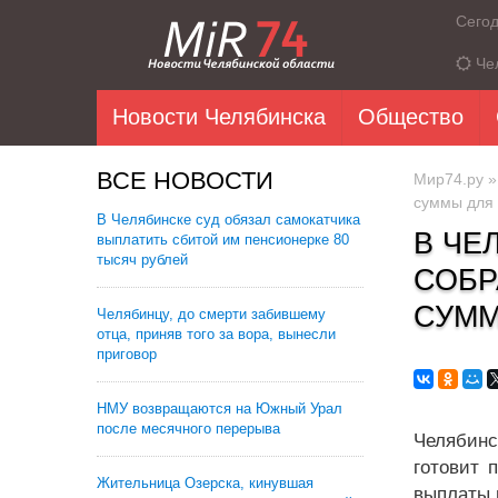
Сего
Че
Новости Челябинска
Общество
ВСЕ НОВОСТИ
Мир74.ру
суммы для
В Челябинске суд обязал самокатчика
В ЧЕ
выплатить сбитой им пенсионерке 80
тысяч рублей
СОБР
СУММ
Челябинцу, до смерти забившему
отца, приняв того за вора, вынесли
приговор
НМУ возвращаются на Южный Урал
после месячного перерыва
Челябинс
готовит 
Жительница Озерска, кинувшая
выплаты п