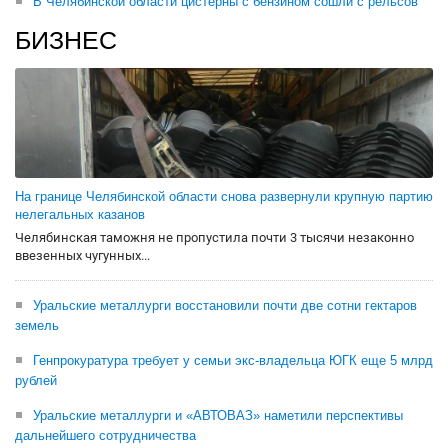
В Челябинской области цистерны с бензином сошли с рельсов
БИЗНЕС
На границе Челябинской области снова развернули крупную партию
нелегальных казанов
Челябинская таможня не пропустила почти 3 тысячи незаконно
ввезенных чугунных...
Уральские металлурги восстановили почти две сотни гектаров
земель
Генпрокуратура требует у семьи экс-владельца ЮГК еще 5 млрд
рублей
Уральские металлурги и «АВТОВАЗ» наметили перспективы
дальнейшего сотрудничества