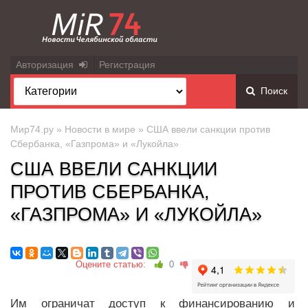
Авторизация
Регистрация
Поиск
Мир74.ру
»
Новости в мире
» США ввели санкции против
Сбербанка, «Газпрома» и «Лукойла»
США ВВЕЛИ САНКЦИИ
ПРОТИВ СБЕРБАНКА,
«ГАЗПРОМА» И «ЛУКОЙЛА»
Оцените статью:
0
Им ограничат доступ к финансированию и