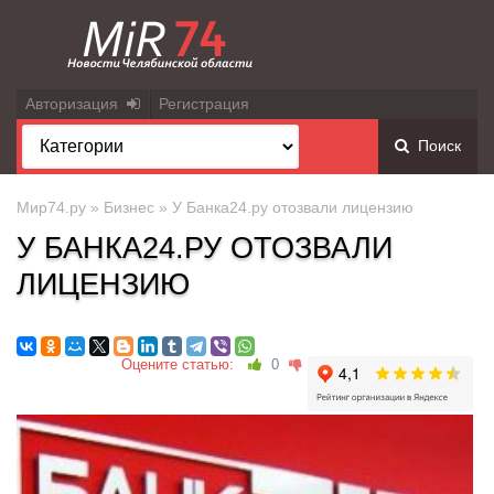
Авторизация
Регистрация
Поиск
Мир74.ру
»
Бизнес
» У Банка24.ру отозвали лицензию
У БАНКА24.РУ ОТОЗВАЛИ
ЛИЦЕНЗИЮ
Оцените статью:
0