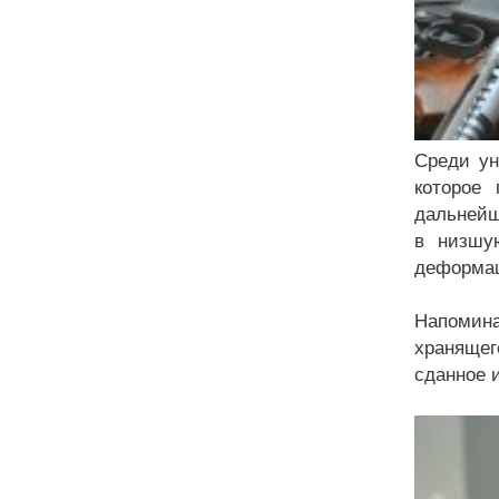
Среди ун
которое
дальнейш
в низшу
деформац
Напомина
хранящег
сданное 