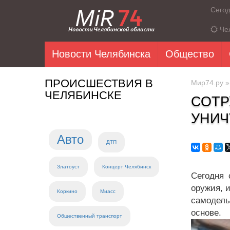
Сего
Че
Новости Челябинска
Общество
ПРОИСШЕСТВИЯ В
Мир74.ру
ЧЕЛЯБИНСКЕ
СОТР
УНИ
Авто
ДТП
Златоуст
Концерт Челябинск
Сегодня 
оружия, и
Коркино
Миасс
самодель
основе.
Общественный транспорт