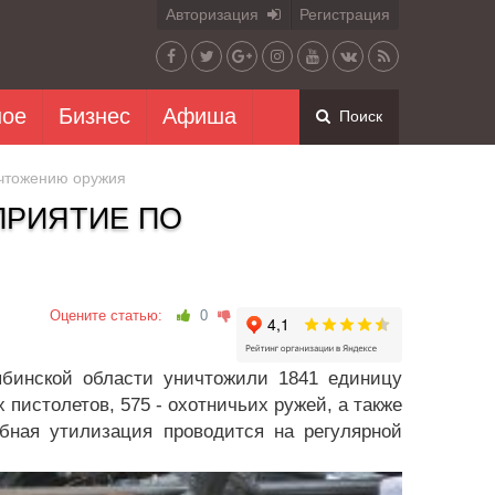
Авторизация
Регистрация
ное
Бизнес
Афиша
Поиск
ичтожению оружия
ПРИЯТИЕ ПО
Оцените статью:
0
ябинской области уничтожили 1841 единицу
 пистолетов, 575 - охотничьих ружей, а также
бная утилизация проводится на регулярной