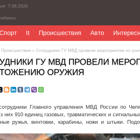
дня:
7.08.2026
лябинск
Спорт
It
Происшествия
Авто
Интерес
»
Происшествия
» Сотрудники ГУ МВД провели мероприятие по ун
УДНИКИ ГУ МВД ПРОВЕЛИ МЕРО
ЧТОЖЕНИЮ ОРУЖИЯ
сотрудники Главного управления МВД России по Чел
з них 910 единиц газовых, травматических и сигнальных
ные ружья, винтовки, карабины, ножи и штыки. Подо