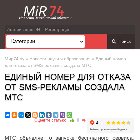
Авторизация
Регистрация
Поиск
Мир74.ру
»
Новости науки и образования
» Единый номер
для отказа от SMS-рекламы создала МТС
ЕДИНЫЙ НОМЕР ДЛЯ ОТКАЗА
ОТ SMS-РЕКЛАМЫ СОЗДАЛА
МТС
Оцените статью:
0
МТС объявляет о запуске бесплатного сервиса,