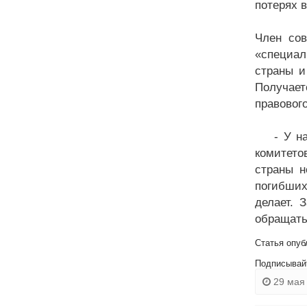
потерях 
Член сов
«специал
страны и
Получает
правовог
- У нас 
комитето
страны н
погибших
делает. 
обращать
Статья опуб
Подписывай
29 мая 