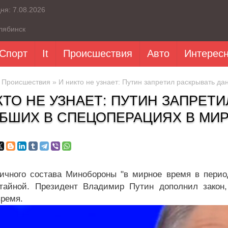
дня:
7.08.2026
лябинск
Спорт
It
Происшествия
Авто
Интерес
»
Происшествия
» И никто не узнает: Путин запретил раскрывать д
КТО НЕ УЗНАЕТ: ПУТИН ЗАПРЕТ
БШИХ В СПЕЦОПЕРАЦИЯХ В МИ
ичного состава Минобороны "в мирное время в перио
тайной. Президент Владимир Путин дополнил закон,
время.