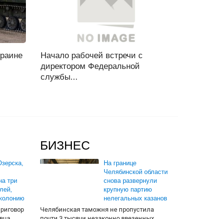
краине
Начало рабочей встречи с
директором Федеральной
службы...
БИЗНЕС
зерска,
На границе
Челябинской области
на три
снова развернули
лей,
крупную партию
 колонию
нелегальных казанов
приговор
Челябинская таможня не пропустила
вца.
почти 3 тысячи незаконно ввезенных