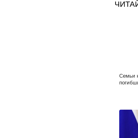
ЧИТА
Семьи 
погибши