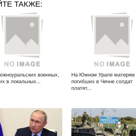
ЙТЕ ТАКЖЕ:
южноуральских военных,
На Южном Урале матерям
х в локальных...
погибших в Чечне солдат
платят...