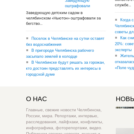
Заведующую
службе...
оштрафовали
Заведующую детским садом в
челябинском «Ньютон» оштрафовали за
Когда 
бегство...
Челябинск
советы дл
Как сни
Поселок в Челябинске на сутки оставят
20%: сове
без водоснабжения
эксперты
В пригороде Челябинска рабочего
Житель
засыпало землей в колодце
отказалас
В Челябинске будут решать за горожан,
«Поле чуд
кто достоин представлять их интересы в
городской думе
О НАС
НОВЫ
Главные, свежие новости Челябинска,
России, мира. Репортажи, интервью,
расследования, лайфхаки, конфликты,
инфографика, фоторепортажи, видео.
Публикуем свежие новости, мнения и