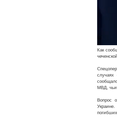
Как сооб
чеченско
Спецопе
случаях
сообщало
МВД, чьи
Вопрос о
Украине.
погибших