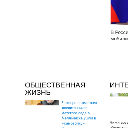
В Росс
мобилиз
ОБЩЕСТВЕННАЯ
ИНТ
ЖИЗНЬ
Четверо пятилетних
воспитанников
детского сада в
Челябинске ушли в
Чижи воз
«самоволку».
область с