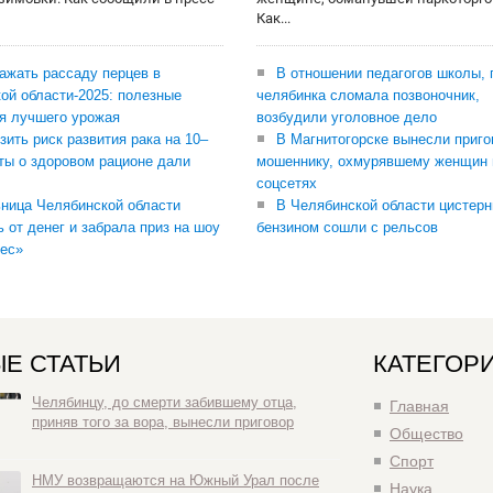
Как...
сажать рассаду перцев в
В отношении педагогов школы, 
ой области-2025: полезные
челябинка сломала позвоночник,
я лучшего урожая
возбудили уголовное дело
зить риск развития рака на 10–
В Магнитогорске вынесли приго
ты о здоровом рационе дали
мошеннику, охмурявшему женщин 
соцсетях
ница Челябинской области
В Челябинской области цистерн
ь от денег и забрала приз на шоу
бензином сошли с рельсов
ес»
Е СТАТЬИ
КАТЕГОР
Челябинцу, до смерти забившему отца,
Главная
приняв того за вора, вынесли приговор
Общество
Спорт
НМУ возвращаются на Южный Урал после
Наука