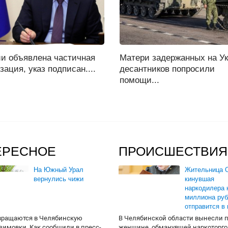
ии объявлена частичная
Матери задержанных на У
ация, указ подписан....
десантников попросили
помощи...
ЕРЕСНОЕ
ПРОИСШЕСТВИЯ
На Южный Урал
Жительница О
вернулись чижи
кинувшая
наркодилера 
миллиона руб
отправится в
вращаются в Челябинскую
В Челябинской области вынесли 
 зимовки. Как сообщили в пресс-
женщине, обманувшей наркоторго