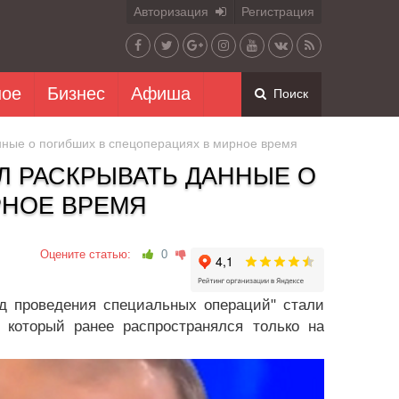
Авторизация
Регистрация
ное
Бизнес
Афиша
Поиск
анные о погибших в спецоперациях в мирное время
ИЛ РАСКРЫВАТЬ ДАННЫЕ О
РНОЕ ВРЕМЯ
Оцените статью:
0
д проведения специальных операций" стали
 который ранее распространялся только на