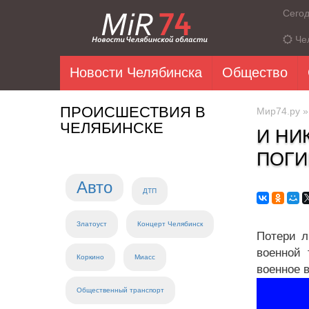
Сего
Че
Новости Челябинска
Общество
ПРОИСШЕСТВИЯ В
Мир74.ру
ЧЕЛЯБИНСКЕ
И НИ
ПОГИ
Авто
ДТП
Златоуст
Концерт Челябинск
Потери л
военной 
Коркино
Миасс
военное 
Общественный транспорт