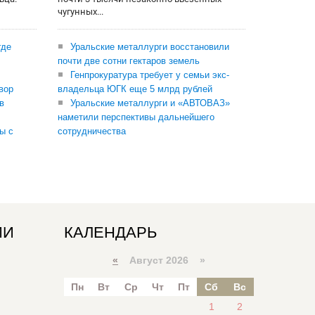
чугунных...
где
Уральские металлурги восстановили
почти две сотни гектаров земель
Генпрокуратура требует у семьи экс-
вор
владельца ЮГК еще 5 млрд рублей
в
Уральские металлурги и «АВТОВАЗ»
наметили перспективы дальнейшего
ы с
сотрудничества
ИИ
КАЛЕНДАРЬ
«
Август 2026 »
Пн
Вт
Ср
Чт
Пт
Сб
Вс
1
2