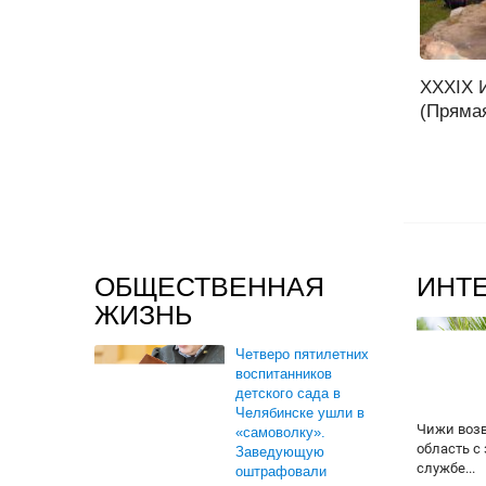
XXXIX 
(Прямая
ОБЩЕСТВЕННАЯ
ИНТ
ЖИЗНЬ
Четверо пятилетних
воспитанников
детского сада в
Челябинске ушли в
Чижи воз
«самоволку».
область с
Заведующую
службе...
оштрафовали