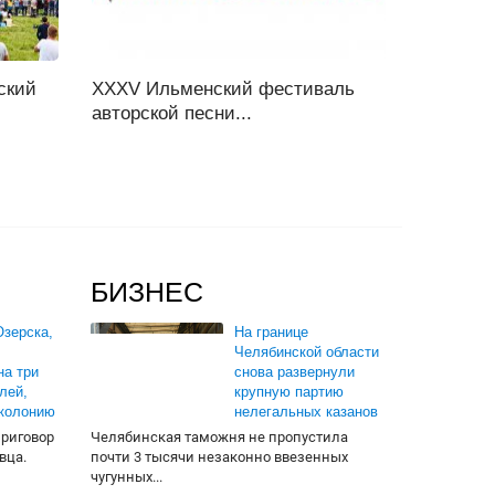
ский
XXXV Ильменский фестиваль
авторской песни...
БИЗНЕС
зерска,
На границе
Челябинской области
на три
снова развернули
лей,
крупную партию
 колонию
нелегальных казанов
приговор
Челябинская таможня не пропустила
вца.
почти 3 тысячи незаконно ввезенных
чугунных...