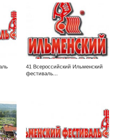
аль
41 Всероссийский Ильменский
фестиваль...