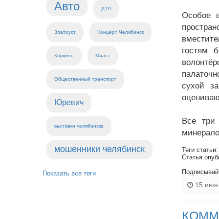
Авто
ДТП
Особое 
простран
Златоуст
Концерт Челябинск
вместите
гостям 
Коркино
Миасс
волонтё
палаточн
Общественный транспорт
сухой за
оцениваю
Юревич
Все три
выставки челябинска
минерало
мошенники челябинск
Теги статьи
Статья опуб
Подписывай
Показать все теги
15 июн 
КОММ