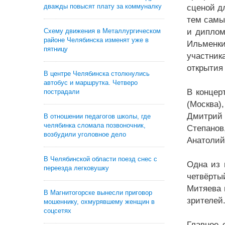
дважды повысят плату за коммуналку
сценой д
тем самы
Схему движения в Металлургическом
и диплом
районе Челябинска изменят уже в
Ильменки
пятницу
участник
открытия
В центре Челябинска столкнулись
автобус и маршрутка. Четверо
В концер
пострадали
(Москва)
Дмитрий 
В отношении педагогов школы, где
челябинка сломала позвоночник,
Степанов
возбудили уголовное дело
Анатолий
В Челябинской области поезд снес с
Одна из 
переезда легковушку
четвёрты
Митяева 
В Магнитогорске вынесли приговор
зрителей
мошеннику, охмурявшему женщин в
соцсетях
Главное 