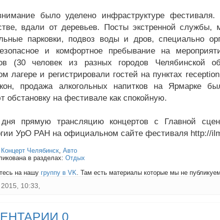
внимание было уделено инфраструктуре фестиваля.
стве, вдали от деревьев. Посты экстренной службы, 
льные парковки, подвоз воды и дров, специально ор
безопасное и комфортное пребывание на мероприят
ров (30 человек из разных городов Челябинской о
ом лагере и регистрировали гостей на пунктах receptio
кон, продажа алкогольных напитков на Ярмарке бы
т обстановку на фестивале как спокойную.
 дня прямую трансляцию концертов с Главной сцен
гии УрО РАН на официальном сайте фестиваля http://ilm
:
Концерт Челябинск
,
Авто
ликована в разделах:
Отдых
тесь на нашу
группу в VK
. Там есть материалы которые мы не публикуем 
2015, 10:33,
ЕНТАРИИ 0