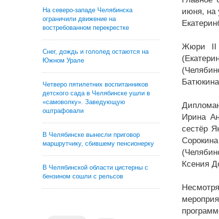
На северо-западе Челябинска
июня, на 
ограничили движение на
Екатерин
востребованном перекрестке
Жюри II
Снег, дождь и гололед остаются на
(Екатери
Южном Урале
(Челябин
Батюкина
Четверо пятилетних воспитанников
детского сада в Челябинске ушли в
«самоволку». Заведующую
Дипломан
оштрафовали
Ирина Ан
сестёр Я
В Челябинске вынесли приговор
Сорокина
маршрутчику, сбившему пенсионерку
(Челябин
Ксения Д
В Челябинской области цистерны с
бензином сошли с рельсов
Несмотря
мероприя
программ