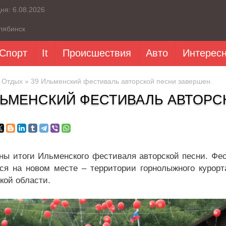
дня:
6.08.2026
лябинск
Спорт
It
Происшествия
Авто
Интерес
»
Отдых
» 39 Ильменский фестиваль авторской песни завершен.
ЛЬМЕНСКИЙ ФЕСТИВАЛЬ АВТОРС
ы итоги Ильменского фестиваля авторской песни. Фест
ся на новом месте – территории горнолыжного курор
кой области.