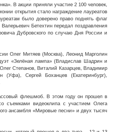
нка». В акции приняли участие 2 100 человек,
монии открытия стало награждение лауреатов
ауреатам было доверено право поднять флаг
 Валерьевич Бетехтин передал поздравления
ровича Дубровского по случаю Дня России и
сии Олег Митяев (Москва), Леонид Марголин
 дуэт «Зелёная лампа» (Владислав Шадрин и
(Олег Степанов, Виталий Казарцев, Владимир
 (Уфа), Сергей Боханцев (Екатеринбург),
.
ассовый флешмоб. В этом году он прошел в
со съемками видеоклипа с участием Олега
ого ансамбля «Мировые песни» и двух тысяч
есни, который прошел в два тура – 12 и 13