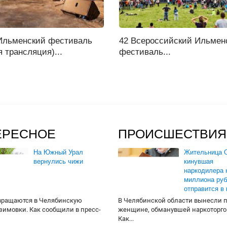
Ильменский фестиваль
42 Всероссийский Ильмен
 трансляция)...
фестиваль...
ЕРЕСНОЕ
ПРОИСШЕСТВИЯ
На Южный Урал
Жительница О
вернулись чижи
кинувшая
наркодилера 
миллиона руб
отправится в
вращаются в Челябинскую
В Челябинской области вынесли 
 зимовки. Как сообщили в пресс-
женщине, обманувшей наркоторго
Как...