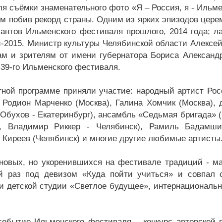
ля съёмки знаменательного фото «Я – Россия, я - Ильме
м побив рекорд страны. Одним из ярких эпизодов цере
антов Ильменского фестиваля прошлого, 2014 года; л
-2015. Министр культуры Челябинской области Алексей
ам и зрителям от имени губернатора Бориса Александ
 39-го Ильменского фестиваля.
тной программе приняли участие: народный артист Рос
, Родион Марченко (Москва), Галина Хомчик (Москва),
Обухов - Екатеринбург), ансамбль «Седьмая бригада» 
, Владимир Риккер - Челябинск), Рамиль Бадамшин
 Киреев (Челябинск) и многие другие любимые артисты
новых, но укоренившихся на фестивале традиций - м
й раз под девизом «Куда пойти учиться» и совпал 
и детской студии «Светлое будущее», интернациональн
.
событие Ильменского фестиваля – конкурс авторской п