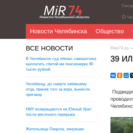
Сего
Че
Новости Челябинска
Общество
ВСЕ НОВОСТИ
Мир74.ру
39 И
В Челябинске суд обязал самокатчика
выплатить сбитой им пенсионерке 80
тысяч рублей
Челябинцу, до смерти забившему
отца, приняв того за вора, вынесли
Подведен
приговор
проводил
Челябинс
НМУ возвращаются на Южный Урал
после месячного перерыва
Жительница Озерска, кинувшая