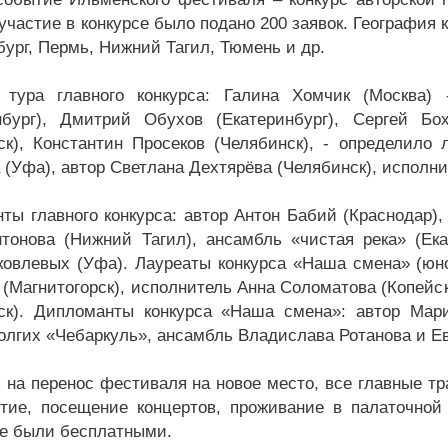
участие в конкурсе было подано 200 заявок. География 
бург, Пермь, Нижний Тагил, Тюмень и др.
 тура главного конкурса: Галина Хомчик (Москва)
нбург), Дмитрий Обухов (Екатеринбург), Сергей Бо
ск), Константин Просеков (Челябинск), - определило 
 (Уфа), автор Светлана Дехтярёва (Челябинск), исполни
ты главного конкурса: автор Антон Бабий (Краснодар),
тонова (Нижний Тагил), ансамбль «чистая река» (Ек
ковлевых (Уфа). Лауреаты конкурса «Наша смена» (юно
 (Магнитогорск), исполнитель Анна Соломатова (Копейс
ск). Дипломанты конкурса «Наша смена»: автор Мари
олгих «Чебаркуль», ансамбль Владислава Ротанова и Ев
 на перенос фестиваля на новое место, все главные т
тие, посещение концертов, проживание в палаточной 
е были бесплатными.