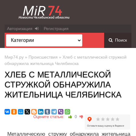
Авторизация
Регистрация
Поиск
Мир74.ру
»
Происшествия
» Хлеб с металлической стружкой
обнаружила жительница Челябинска
ХЛЕБ С МЕТАЛЛИЧЕСКОЙ
СТРУЖКОЙ ОБНАРУЖИЛА
ЖИТЕЛЬНИЦА ЧЕЛЯБИНСКА
Оцените статью:
0
Металлическую стружку обнаружила жительница