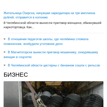
Жительница Озерска, кинувшая наркодилера на три миллиона
рублей, отправится в колонию
В Челябинской области вынесли приговор женщине, обманувшей
наркоторговца. Как...
В отношении педагогов школы, где челябинка сломала
позвоночник, возбудили уголовное дело
В Магнитогорске вынесли приговор мошеннику, охмурявшему
женщин в соцсетях
В Челябинской области цистерны с бензином сошли с рельсов
БИЗНЕС