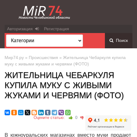
Авторизация
Регистрация
Поиск
Мир74.ру
»
Происшествия
» Жительница Чебаркуля купила
муку с живыми жуками и червями (ФОТО)
ЖИТЕЛЬНИЦА ЧЕБАРКУЛЯ
КУПИЛА МУКУ С ЖИВЫМИ
ЖУКАМИ И ЧЕРВЯМИ (ФОТО)
Оцените статью:
0
В южноуральских магазинах вместо муки продают