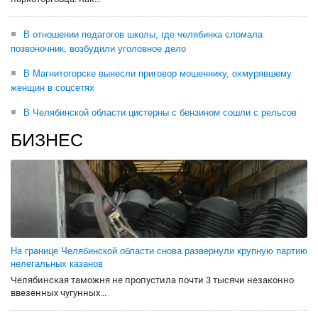
В отношении педагогов школы, где челябинка сломала
позвоночник, возбудили уголовное дело
В Магнитогорске вынесли приговор мошеннику, охмурявшему
женщин в соцсетях
В Челябинской области цистерны с бензином сошли с рельсов
БИЗНЕС
На границе Челябинской области снова развернули крупную партию
нелегальных казанов
Челябинская таможня не пропустила почти 3 тысячи незаконно
ввезенных чугунных...