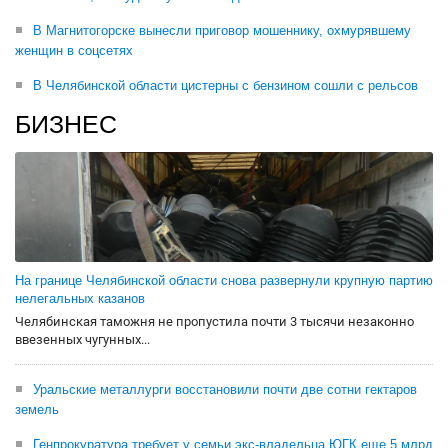
В Магнитогорске вынесли приговор мошеннику, охмурявшему
женщин в соцсетях
В Челябинской области цистерны с бензином сошли с рельсов
БИЗНЕС
На границе Челябинской области снова развернули крупную партию
нелегальных казанов
Челябинская таможня не пропустила почти 3 тысячи незаконно
ввезенных чугунных...
Уральские металлурги восстановили почти две сотни гектаров
земель
Генпрокуратура требует у семьи экс-владельца ЮГК еще 5 млрд