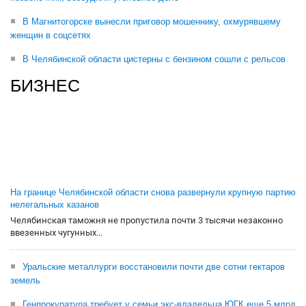
В Магнитогорске вынесли приговор мошеннику, охмурявшему
женщин в соцсетях
В Челябинской области цистерны с бензином сошли с рельсов
БИЗНЕС
На границе Челябинской области снова развернули крупную партию
нелегальных казанов
Челябинская таможня не пропустила почти 3 тысячи незаконно
ввезенных чугунных...
Уральские металлурги восстановили почти две сотни гектаров
земель
Генпрокуратура требует у семьи экс-владельца ЮГК еще 5 млрд