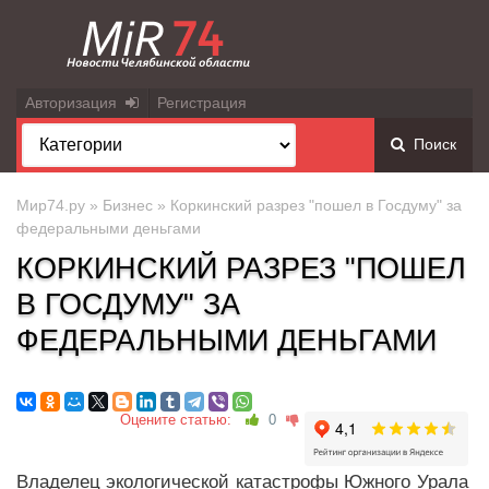
Авторизация
Регистрация
Поиск
Мир74.ру
»
Бизнес
» Коркинский разрез "пошел в Госдуму" за
федеральными деньгами
КОРКИНСКИЙ РАЗРЕЗ "ПОШЕЛ
В ГОСДУМУ" ЗА
ФЕДЕРАЛЬНЫМИ ДЕНЬГАМИ
Оцените статью:
0
Владелец экологической катастрофы Южного Урала