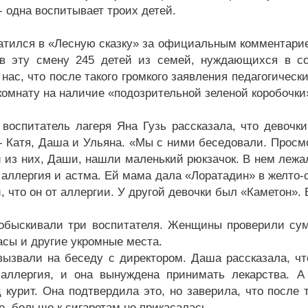
- одна воспитывает троих детей.
атился в «Лесную сказку» за официальным комментарием
в эту смену 245 детей из семей, нуждающихся в со
 нас, что после такого громкого заявления педагогичес
комнату на наличие «подозрительной зеленой коробочки
воспитатель лагеря Яна Гузь рассказала, что девочки
- Катя, Даша и Ульяна. «Мы с ними беседовали. Просмот
й из них, Даши, нашли маленький рюкзачок. В нем лежал
е аллергия и астма. Ей мама дала «Лоратадин» в желто
, что он от аллергии. У другой девочки был «Каметон».
обыскивали три воспитателя. Женщины проверили сум
асы и другие укромные места.
вызвали на беседу с директором. Даша рассказала, что
аллергия, и она вынуждена принимать лекарства. А
 курит. Она подтвердила это, но заверила, что после 
е, больше к сигаретам не прикасалась.