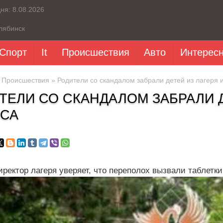
дня:
8.08.2026
лябинск
Спорт
It
Происшествия
Авто
Интерес
»
Происшествия
» Родители со скандалом забрали детей из лагеря и
ТЕЛИ СО СКАНДАЛОМ ЗАБРАЛИ Д
СА
ректор лагеря уверяет, что переполох вызвали таблетки