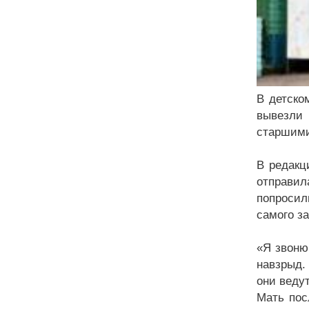
В детско
вывезли
старшими,
В редакц
отправил
попросил
самого з
«Я звоню,
навзрыд.
они ведут
Мать пос