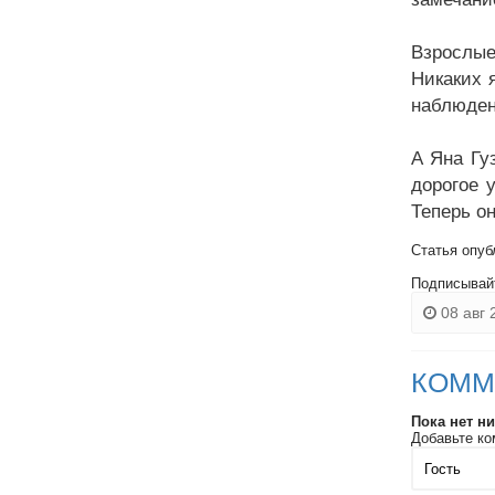
Взрослые
Никаких 
наблюден
А Яна Гу
дорогое 
Теперь о
Статья опуб
Подписывай
08 авг 
КОММ
Пока нет н
Добавьте ко