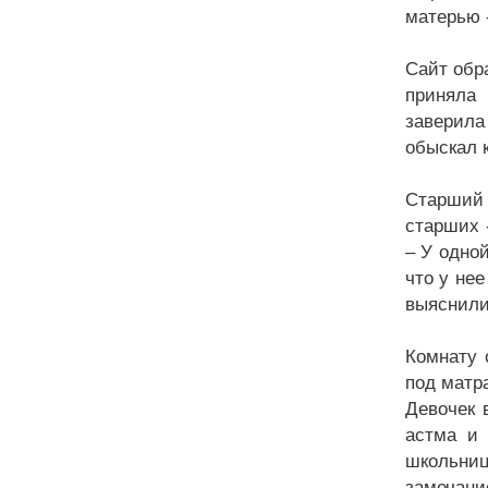
матерью 
Сайт обр
приняла 
заверила
обыскал 
Старший 
старших 
– У одно
что у не
выяснили
Комнату 
под матр
Девочек 
астма и 
школьниц
замечани