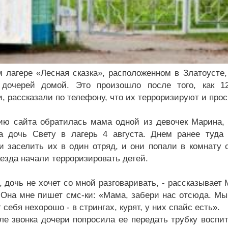
м лагере «Лесная сказка», расположенном в Златоусте
 дочерей домой. Это произошло после того, как 1
 рассказали по телефону, что их терроризируют и прося
ию сайта обратилась мама одной из девочек Марина, 
а дочь Свету в лагерь 4 августа. Днем ранее туда
и заселить их в один отряд, и они попали в комнату 
аезда начали терроризировать детей.
 дочь не хочет со мной разговаривать, - рассказывает 
 Она мне пишет смс-ки: «Мама, забери нас отсюда. Мы
 себя нехорошо - в стрингах, курят, у них спайс есть».
ле звонка дочери попросила ее передать трубку воспит