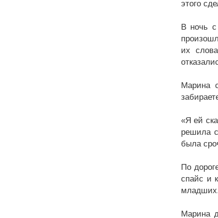
этого сде
В ночь с
произошл
их слова
отказали
Марина с
забирает
«Я ей ск
решила с
была сро
По дорог
спайс и 
младших
Марина д