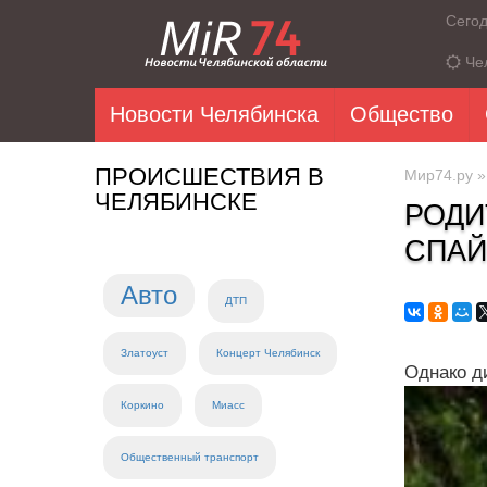
Сего
Че
Новости Челябинска
Общество
ПРОИСШЕСТВИЯ В
Мир74.ру
ЧЕЛЯБИНСКЕ
РОДИ
СПАЙ
Авто
ДТП
Златоуст
Концерт Челябинск
Однако ди
Коркино
Миасс
Общественный транспорт