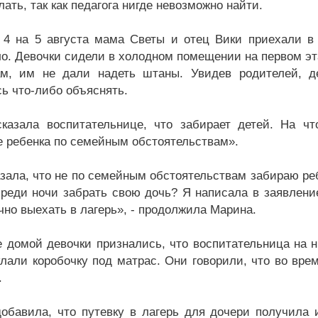
лать, так как педагога нигде невозможно найти.
 4 на 5 августа мама Светы и отец Вики приехали в л
о. Девочки сидели в холодном помещении на первом эта
м, им не дали надеть штаны. Увидев родителей, де
сь что-либо объяснять.
казала воспитательнице, что забирает детей. На чт
е ребенка по семейным обстоятельствам».
азала, что не по семейным обстоятельствам забираю реб
реди ночи забрать свою дочь? Я написала в заявление
чно выехать в лагерь», - продолжила Марина.
е домой девочки признались, что воспитательница на н
клали коробочку под матрас. Они говорили, что во врем
.
обавила, что путевку в лагерь для дочери получила и